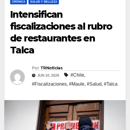
CRÓNICA
SALUD Y BELLEZA
Intensifican
fiscalizaciones al rubro
de restaurantes en
Talca
Por
TRNoticias
#Chile
,
JUN 10, 2026
#Fiscalizaciones
,
#Maule
,
#Salud
,
#Talca