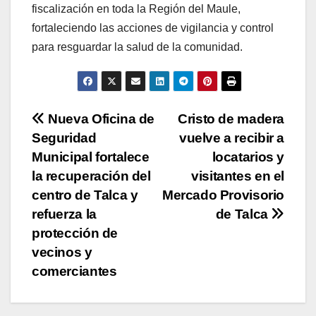
fiscalización en toda la Región del Maule,
fortaleciendo las acciones de vigilancia y control
para resguardar la salud de la comunidad.
Navegación
Nueva Oficina de
Cristo de madera
Seguridad
vuelve a recibir a
de
Municipal fortalece
locatarios y
entradas
la recuperación del
visitantes en el
centro de Talca y
Mercado Provisorio
refuerza la
de Talca
protección de
vecinos y
comerciantes