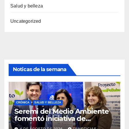
Salud y belleza
Uncategorized
Noticas de la semana
CRÓNICA
SALUD Y BELLEZA
Seremi del Medio Ambiente
fomentó iniciativa de
vermicompostaje domiciliario
4 DE AGOSTO DE 2026
TRNOTICIAS