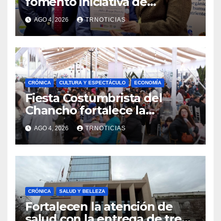
fomentó iniciativa de
vermicompostaje
AGO 4, 2026
TRNOTICIAS
domiciliario en Pelluhue
CRÓNICA
CULTURA Y ESPECTÁCULO
ECONOMÍA
Fiesta Costumbrista del
Chancho fortalece la
economía local con positivo
AGO 4, 2026
TRNOTICIAS
impacto en la hotelería y el
emprendimiento
CRÓNICA
SALUD Y BELLEZA
Fortalecen la atención de
salud con la entrega de tres