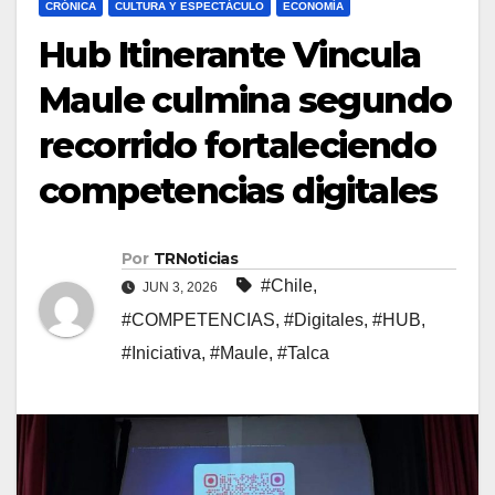
CRÓNICA
CULTURA Y ESPECTÁCULO
ECONOMÍA
Hub Itinerante Vincula
Maule culmina segundo
recorrido fortaleciendo
competencias digitales
Por
TRNoticias
#Chile
,
JUN 3, 2026
#COMPETENCIAS
,
#Digitales
,
#HUB
,
#Iniciativa
,
#Maule
,
#Talca