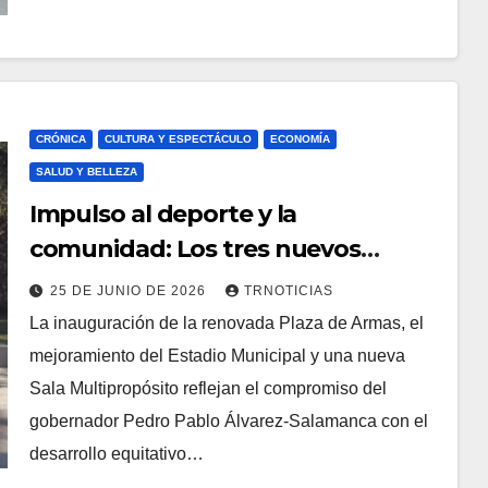
CRÓNICA
CULTURA Y ESPECTÁCULO
ECONOMÍA
SALUD Y BELLEZA
Impulso al deporte y la
comunidad: Los tres nuevos
proyectos del Gobierno del Maule
25 DE JUNIO DE 2026
TRNOTICIAS
en Hualañé
La inauguración de la renovada Plaza de Armas, el
mejoramiento del Estadio Municipal y una nueva
Sala Multipropósito reflejan el compromiso del
gobernador Pedro Pablo Álvarez-Salamanca con el
desarrollo equitativo…