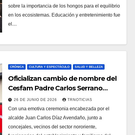
sobre la importancia de los hongos para el equilibrio
en los ecosistemas. Educación y entretenimiento fue
el…
CRÓNICA
CULTURA Y ESPECTÁCULO
SALUD Y BELLEZA
Oficializan cambio de nombre del
Cesfam Padre Carlos Serrano
Ariztía en reconocimiento a su
26 DE JUNIO DE 2026
TRNOTICIAS
legado comunitario
Con una emotiva ceremonia encabezada por el
alcalde Juan Carlos Díaz Avendaño, junto a
concejales, vecinos del sector nororiente,