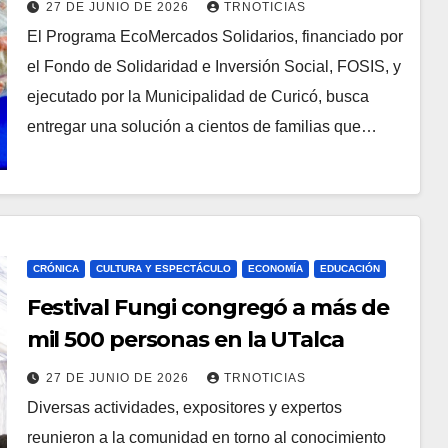
gratuitos a más familias de Curicó
27 DE JUNIO DE 2026
TRNOTICIAS
El Programa EcoMercados Solidarios, financiado por
el Fondo de Solidaridad e Inversión Social, FOSIS, y
ejecutado por la Municipalidad de Curicó, busca
entregar una solución a cientos de familias que…
CRÓNICA
CULTURA Y ESPECTÁCULO
ECONOMÍA
EDUCACIÓN
Festival Fungi congregó a más de
mil 500 personas en la UTalca
27 DE JUNIO DE 2026
TRNOTICIAS
Diversas actividades, expositores y expertos
reunieron a la comunidad en torno al conocimiento