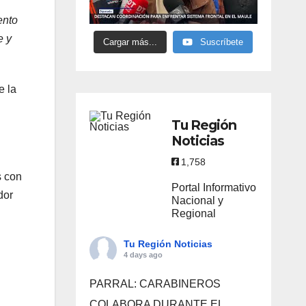
ento
e y
Cargar más...
Suscríbete
e la
Tu Región
Noticias
1,758
s con
Portal Informativo
dor
Nacional y
Regional
Tu Región Noticias
4 days ago
PARRAL: CARABINEROS
COLABORA DURANTE EL