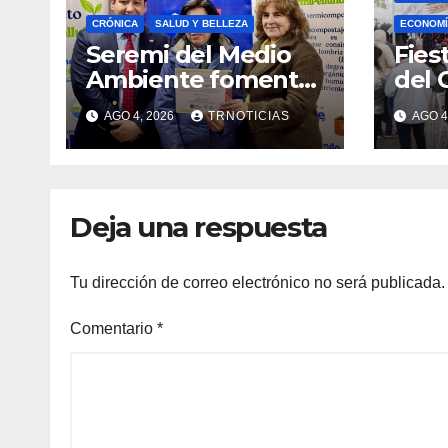
CRÓNICA
SALUD Y BELLEZA
ECONOMÍ
Seremi del Medio
Fies
Ambiente fomentó
del 
iniciativa de
fort
AGO 4, 2026
TRNOTICIAS
AGO 4
vermicompostaje
econ
domiciliario en
posi
Pelluhue
la ho
emp
Deja una respuesta
Tu dirección de correo electrónico no será publicada.
Comentario
*