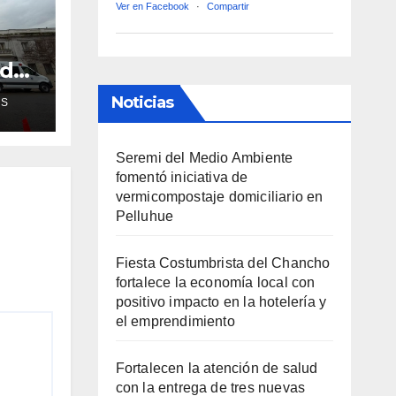
Ver en Facebook
·
Compartir
ud
de
Noticias
AS
ra
Seremi del Medio Ambiente
fomentó iniciativa de
vermicompostaje domiciliario en
Pelluhue
Fiesta Costumbrista del Chancho
fortalece la economía local con
positivo impacto en la hotelería y
el emprendimiento
Fortalecen la atención de salud
con la entrega de tres nuevas