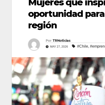
Mujeres que insp
oportunidad para
región
Por
TRNoticias
#Chile
,
#empren
MAY 27, 2026