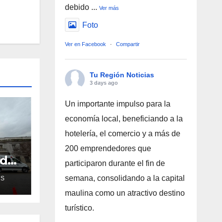
debido
...
Ver más
Foto
Ver en Facebook
·
Compartir
Tu Región Noticias
3 days ago
Un importante impulso para la
economía local, beneficiando a la
hotelería, el comercio y a más de
200 emprendedores que
ud
participaron durante el fin de
de
semana, consolidando a la capital
AS
maulina como un atractivo destino
ra
turístico.