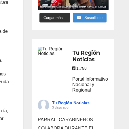
tura
Cargar más...
Suscríbete
a de
Tu Región
Noticias
a.
1,758
mos
Portal Informativo
deuda
Nacional y
Regional
Tu Región Noticias
3 days ago
rcía,
ar
PARRAL: CARABINEROS
COLABORA DURANTE EL