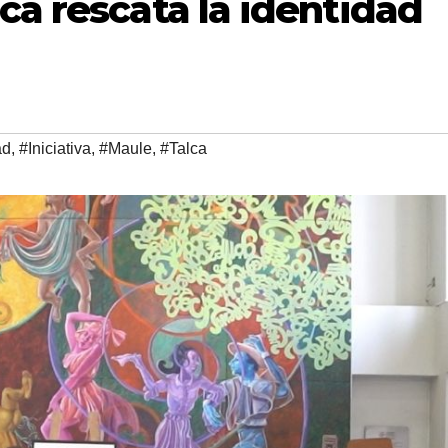
ca rescata la identidad
ad
,
#Iniciativa
,
#Maule
,
#Talca