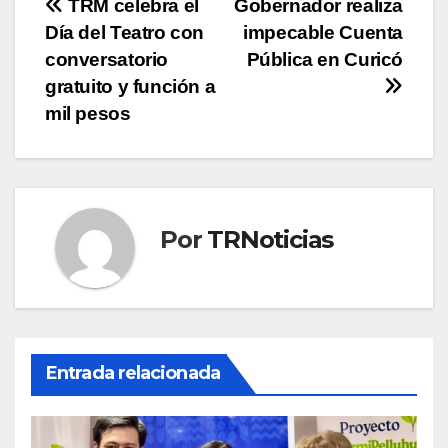
Navegación
TRM celebra el
Gobernador realiza
Día del Teatro con
impecable Cuenta
de
conversatorio
Pública en Curicó
entradas
gratuito y función a
mil pesos
Por
TRNoticias
Entrada relacionada