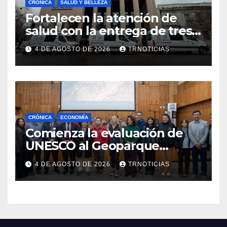
CRÓNICA
SALUD Y BELLEZA
Fortalecen la atención de
salud con la entrega de tres
nuevas ambulancias para
4 DE AGOSTO DE 2026
TRNOTICIAS
Cauquenes y Sagrada Familia
CRÓNICA
ECONOMÍA
Comienza la evaluación de
UNESCO al Geoparque
Aspirante Pillanmapu en el
4 DE AGOSTO DE 2026
TRNOTICIAS
Maule