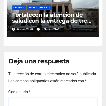
CRÓNICA
SALUD Y BELLEZA
Fortalecen la atención de
salud con la entrega de tres
nuevas ambulancias para
AGO 4, 2026
TRNOTICIAS
Cauquenes y Sagrada Familia
Deja una respuesta
Tu dirección de correo electrónico no será publicada.
Los campos obligatorios están marcados con
*
Comentario
*