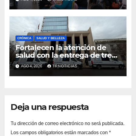
impacto en la hotelería y el
emprendimiento
CRÓNICA
SALUD Y BELLEZA
Fortalecen la atención de
salud con la entrega de tres
nuevas ambulancias para
AGO 4, 2026
TRNOTICIAS
Cauquenes y Sagrada Familia
Deja una respuesta
Tu dirección de correo electrónico no será publicada.
Los campos obligatorios están marcados con
*