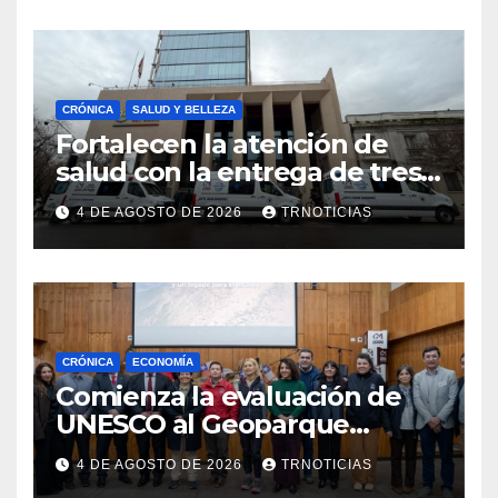
emprendimiento
CRÓNICA
SALUD Y BELLEZA
Fortalecen la atención de
salud con la entrega de tres
nuevas ambulancias para
4 DE AGOSTO DE 2026
TRNOTICIAS
Cauquenes y Sagrada Familia
CRÓNICA
ECONOMÍA
Comienza la evaluación de
UNESCO al Geoparque
Aspirante Pillanmapu en el
4 DE AGOSTO DE 2026
TRNOTICIAS
Maule