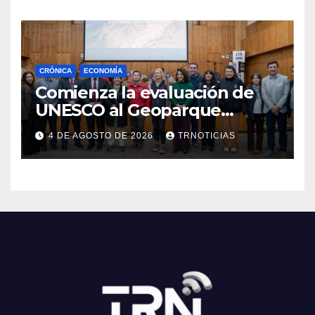
CRÓNICA
ECONOMÍA
Comienza la evaluación de
UNESCO al Geoparque
Aspirante Pillanmapu en el
4 DE AGOSTO DE 2026
TRNOTICIAS
Maule