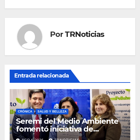
Por
TRNoticias
Entrada relacionada
CRÓNICA
SALUD Y BELLEZA
Seremi del Medio Ambiente
fomentó iniciativa de
vermicompostaje