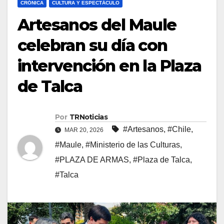
CRÓNICA
CULTURA Y ESPECTÁCULO
Artesanos del Maule
celebran su día con
intervención en la Plaza
de Talca
Por
TRNoticias
#Artesanos
,
#Chile
,
MAR 20, 2026
#Maule
,
#Ministerio de las Culturas
,
#PLAZA DE ARMAS
,
#Plaza de Talca
,
#Talca