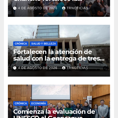
economía local con positivo
4 DE AGOSTO DE 2026
TRNOTICIAS
impacto en la hotelería y el
emprendimiento
CRÓNICA
SALUD Y BELLEZA
Fortalecen la atención de
salud con la entrega de tres
nuevas ambulancias para
4 DE AGOSTO DE 2026
TRNOTICIAS
Cauquenes y Sagrada Familia
CRÓNICA
ECONOMÍA
Comienza la evaluación de