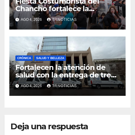
Fiesta Costumbrista del
Chancho fortalece la
economía local con positivo
AGO 4, 2026
TRNOTICIAS
impacto en la hotelería y el
emprendimiento
CRÓNICA
SALUD Y BELLEZA
Fortalecen la atención de
salud con la entrega de tres
nuevas ambulancias para
AGO 4, 2026
TRNOTICIAS
Cauquenes y Sagrada Familia
Deja una respuesta