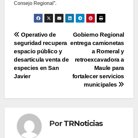
Consejo Regional”.
Navegación
Operativo de
Gobierno Regional
seguridad recupera
entrega camionetas
de
espacio público y
a Romeral y
entradas
desarticula venta de
retroexcavadora a
especies en San
Maule para
Javier
fortalecer servicios
municipales
Por
TRNoticias