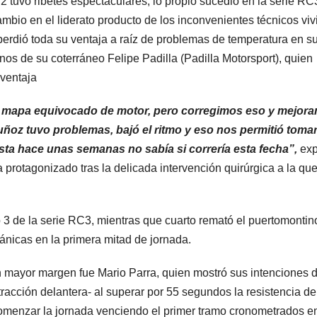
C2 tuvo ribetes espectaculares, lo propio sucedió en la serie RC
ambio en el liderato producto de los inconvenientes técnicos viv
erdió toda su ventaja a raíz de problemas de temperatura en s
nos de su coterráneo Felipe Padilla (Padilla Motorsport), quien
ventaja
 mapa equivocado de motor, pero corregimos eso y mejor
ñoz tuvo problemas, bajó el ritmo y eso nos permitió tomar
sta hace unas semanas no sabía si correría esta fecha”,
exp
 protagonizado tras la delicada intervención quirúrgica a la que
3 de la serie RC3, mientras que cuarto remató el puertomontin
ánicas en la primera mitad de jornada.
n mayor margen fue Mario Parra, quien mostró sus intenciones 
tracción delantera- al superar por 55 segundos la resistencia de
menzar la jornada venciendo el primer tramo cronometrados e