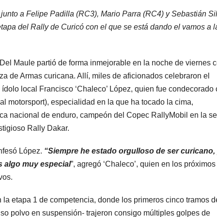
 junto a Felipe Padilla (RC3), Mario Parra (RC4) y Sebastián Si
tapa del Rally de Curicó con el que se está dando el vamos a l
el Maule partió de forma inmejorable en la noche de viernes 
a de Armas curicana. Allí, miles de aficionados celebraron el
 ídolo local Francisco ‘Chaleco’ López, quien fue condecorado
l motorsport), especialidad en la que ha tocado la cima,
a nacional de enduro, campeón del Copec RallyMobil en la se
tigioso Rally Dakar.
fesó López.
“Siempre he estado orgulloso de ser curicano,
es algo muy especial
”, agregó ‘Chaleco’, quien en los próximos
vos.
 la etapa 1 de competencia, donde los primeros cinco tramos d
nso polvo en suspensión- trajeron consigo múltiples golpes de