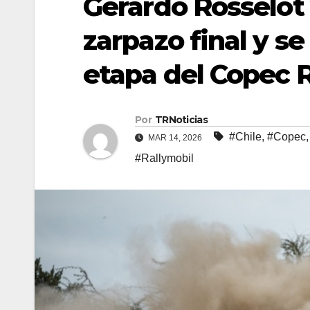
Gerardo Rosselot 
zarpazo final y s
etapa del Copec R
Por
TRNoticias
#Chile
,
#Copec
MAR 14, 2026
#Rallymobil