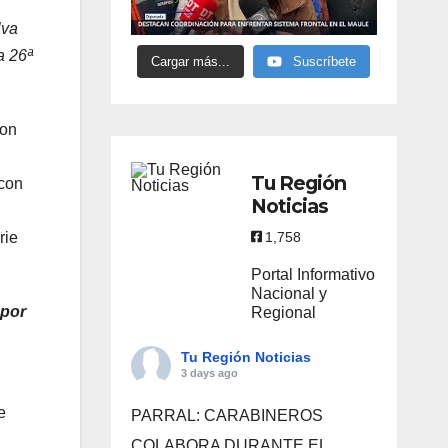
lva
a 26ª
Cargar más...
Suscríbete
con
Tu Región
 con
Noticias
rie
1,758
Portal Informativo
Nacional y
 por
Regional
Tu Región Noticias
3 days ago
e
PARRAL: CARABINEROS
COLABORA DURANTE EL