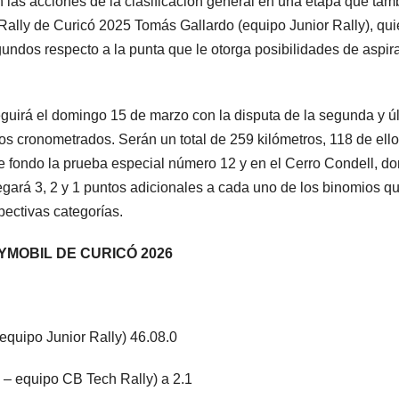
on las acciones de la clasificación general en una etapa que tam
Rally de Curicó 2025 Tomás Gallardo (equipo Junior Rally), qu
undos respecto a la punta que le otorga posibilidades de aspira
eguirá el domingo 15 de marzo con la disputa de la segunda y ú
s cronometrados. Serán un total de 259 kilómetros, 118 de ell
e fondo la prueba especial número 12 y en el Cerro Condell, d
egará 3, 2 y 1 puntos adicionales a cada uno de los binomios q
pectivas categorías.
MOBIL DE CURICÓ 2026
equipo Junior Rally) 46.08.0
– equipo CB Tech Rally) a 2.1