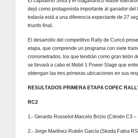
El capitalino Silva y el magallánico Masle liderar
dejó como protagonista importante al ganador del 
todavía está a una diferencia expectante de 27 seg
triunfo final.
El desarrollo del competitivo Rally de Curicó pros
etapa, que comprende un programa con siete tramo
cronometrados, los que tendrán como gran telón d
se llevará a cabo el Mobil 1 Power Stage que entr
obtengan las tres primeras ubicaciones en sus res
RESULTADOS PRIMERA ETAPA COPEC RALLY
RC2
1.- Gerardo Rosselot-Marcelo Brizio (Citroën C3 – 
2.- Jorge Martínez-Rubén García (Skoda Fabia RS 