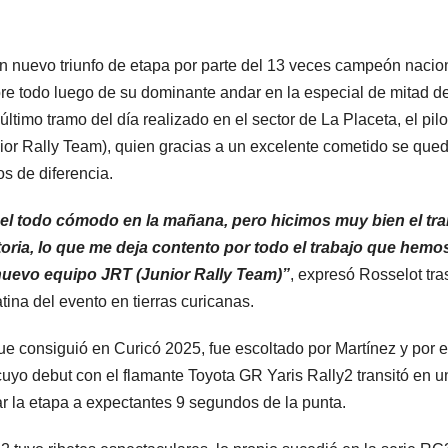
un nuevo triunfo de etapa por parte del 13 veces campeón nacio
re todo luego de su dominante andar en la especial de mitad de
ltimo tramo del día realizado en el sector de La Placeta, el pilo
ior Rally Team), quien gracias a un excelente cometido se que
os de diferencia.
del todo cómodo en la mañana, pero hicimos muy bien el tr
oria, lo que me deja contento por todo el trabajo que hemo
nuevo equipo JRT (Junior Rally Team)”
, expresó Rosselot tra
ina del evento en tierras curicanas.
que consiguió en Curicó 2025, fue escoltado por Martínez y por e
uyo debut con el flamante Toyota GR Yaris Rally2 transitó en u
ar la etapa a expectantes 9 segundos de la punta.