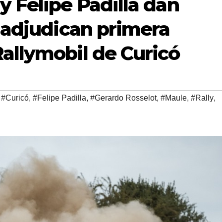
y Felipe Padilla dan
e adjudican primera
allymobil de Curicó
,
#Curicó
,
#Felipe Padilla
,
#Gerardo Rosselot
,
#Maule
,
#Rally
,