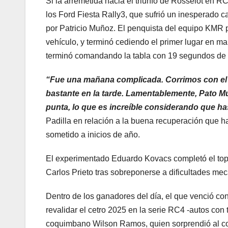
Si la arremetida hacia el triunfo de Rosselot en R
los Ford Fiesta Rally3, que sufrió un inesperado c
por Patricio Muñoz. El penquista del equipo KMR p
vehículo, y terminó cediendo el primer lugar en ma
terminó comandando la tabla con 19 segundos de 
“Fue una mañana complicada. Corrimos con el
bastante en la tarde. Lamentablemente, Pato Mu
punta, lo que es increíble considerando que ha
Padilla en relación a la buena recuperación que ha
sometido a inicios de año.
El experimentado Eduardo Kovacs completó el top 
Carlos Prieto tras sobreponerse a dificultades mec
Dentro de los ganadores del día, el que venció co
revalidar el cetro 2025 en la serie RC4 -autos con 
coquimbano Wilson Ramos, quien sorprendió al co