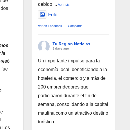
3 de
debido
...
Ver más
idos
Foto
u
Ver en Facebook
·
Compartir
Tu Región Noticias
amos
3 days ago
 la
Un importante impulso para la
resó
 fue
economía local, beneficiando a la
hotelería, el comercio y a más de
200 emprendedores que
o
participaron durante el fin de
semana, consolidando a la capital
de
maulina como un atractivo destino
l
turístico.
n Los