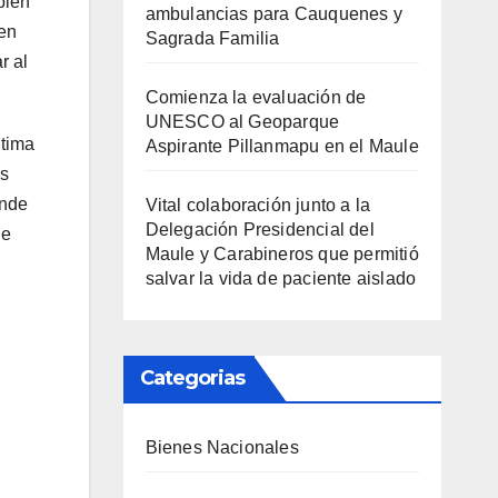
bién
ambulancias para Cauquenes y
ien
Sagrada Familia
r al
Comienza la evaluación de
UNESCO al Geoparque
ltima
Aspirante Pillanmapu en el Maule
os
onde
Vital colaboración junto a la
Delegación Presidencial del
ue
Maule y Carabineros que permitió
salvar la vida de paciente aislado
Categorias
Bienes Nacionales