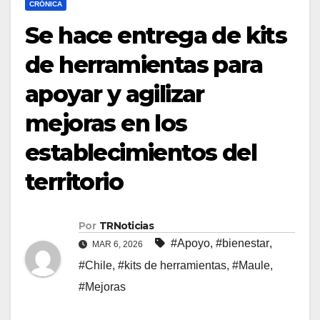
CRÓNICA
Se hace entrega de kits
de herramientas para
apoyar y agilizar
mejoras en los
establecimientos del
territorio
Por
TRNoticias
#Apoyo
,
#bienestar
,
MAR 6, 2026
#Chile
,
#kits de herramientas
,
#Maule
,
#Mejoras