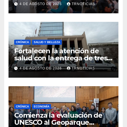
economía local con positivo
4 DE AGOSTO DE 2026
TRNOTICIAS
impacto en la hotelería y el
emprendimiento
CRÓNICA
SALUD Y BELLEZA
Fortalecen la atención de
salud con la entrega de tres
nuevas ambulancias para
4 DE AGOSTO DE 2026
TRNOTICIAS
Cauquenes y Sagrada Familia
CRÓNICA
ECONOMÍA
Comienza la evaluación de
UNESCO al Geoparque