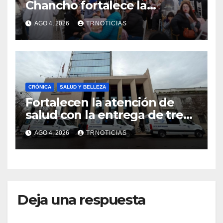
Chancho fortalece la
economía local con positivo
AGO 4, 2026
TRNOTICIAS
impacto en la hotelería y el
emprendimiento
CRÓNICA
SALUD Y BELLEZA
Fortalecen la atención de
salud con la entrega de tres
nuevas ambulancias para
AGO 4, 2026
TRNOTICIAS
Cauquenes y Sagrada Familia
Deja una respuesta