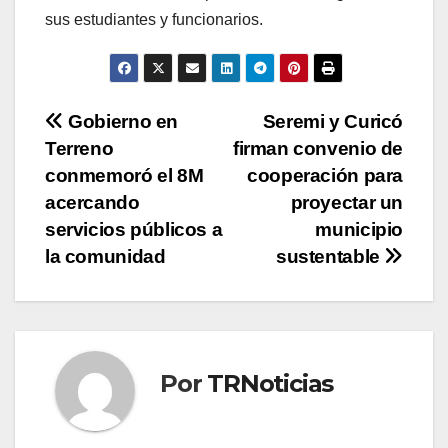
sus estudiantes y funcionarios.
Navegación
Gobierno en
Seremi y Curicó
Terreno
firman convenio de
de
conmemoró el 8M
cooperación para
entradas
acercando
proyectar un
servicios públicos a
municipio
la comunidad
sustentable
Por
TRNoticias