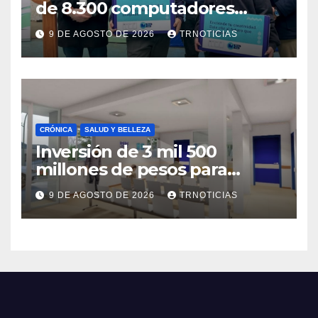
de 8.300 computadores
están siendo entregados en
9 DE AGOSTO DE 2026
TRNOTICIAS
la región
CRÓNICA
SALUD Y BELLEZA
Inversión de 3 mil 500
millones de pesos para
mejorar el Cesfam
9 DE AGOSTO DE 2026
TRNOTICIAS
Astaburuaga