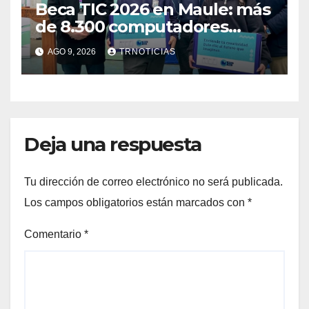
Beca TIC 2026 en Maule: más
de 8.300 computadores
están siendo entregados en
AGO 9, 2026
TRNOTICIAS
la región
Deja una respuesta
Tu dirección de correo electrónico no será publicada.
Los campos obligatorios están marcados con
*
Comentario
*