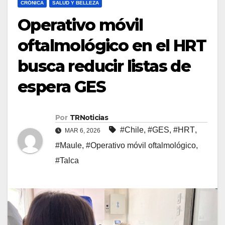
CRÓNICA
SALUD Y BELLEZA
Operativo móvil
oftalmológico en el HRT
busca reducir listas de
espera GES
Por
TRNoticias
#Chile
,
#GES
,
#HRT
,
MAR 6, 2026
#Maule
,
#Operativo móvil oftalmológico
,
#Talca