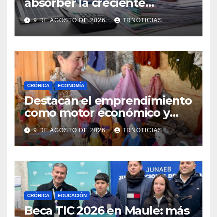
absorber la creciente
demanda por trabajo
9 DE AGOSTO DE 2026
TRNOTICIAS
CRÓNICA
ECONOMÍA
Destacan el emprendimiento
como motor económico y
anuncia fortalecer apoyos
9 DE AGOSTO DE 2026
TRNOTICIAS
para empleo autónomo
CRÓNICA
EDUCACIÓN
Beca TIC 2026 en Maule: más