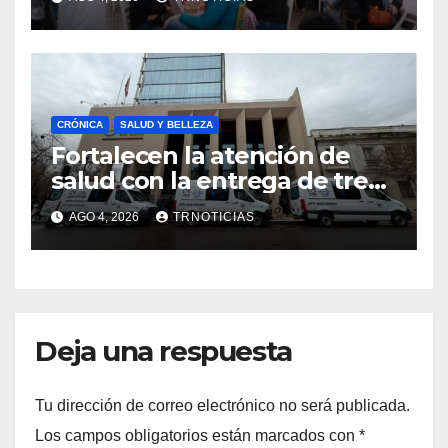
impacto en la hotelería y el
emprendimiento
CRÓNICA
SALUD Y BELLEZA
Fortalecen la atención de
salud con la entrega de tres
nuevas ambulancias para
AGO 4, 2026
TRNOTICIAS
Cauquenes y Sagrada Familia
Deja una respuesta
Tu dirección de correo electrónico no será publicada.
Los campos obligatorios están marcados con
*