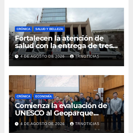
emprendimiento
CRÓNICA
SALUD Y BELLEZA
Fortalecen la atención de
salud con la entrega de tres
nuevas ambulancias para
4 DE AGOSTO DE 2026
TRNOTICIAS
Cauquenes y Sagrada Familia
CRÓNICA
ECONOMÍA
Comienza la evaluación de
UNESCO al Geoparque
Aspirante Pillanmapu en el
4 DE AGOSTO DE 2026
TRNOTICIAS
Maule