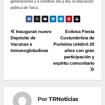
generaciones y a construir, día a día, la educación
pública de Talca.
Navegación
Inauguran nuevo
Exitosa Fiesta
Depósito de
Costumbrista de
de
Vacunas e
Purísima celebró 20
entradas
Inmunoglobulinas
años con gran
participación y
espíritu comunitario
Por
TRNoticias