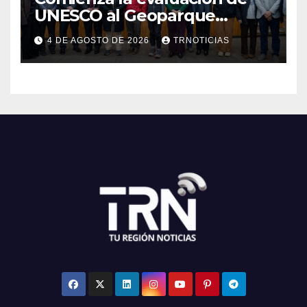
UNESCO al Geoparque
Aspirante Pillanmapu en el
4 DE AGOSTO DE 2026
TRNOTICIAS
Maule