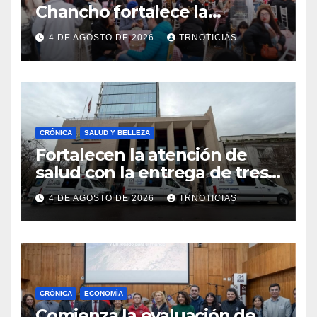
Chancho fortalece la
economía local con positivo
4 DE AGOSTO DE 2026
TRNOTICIAS
impacto en la hotelería y el
emprendimiento
CRÓNICA
SALUD Y BELLEZA
Fortalecen la atención de
salud con la entrega de tres
nuevas ambulancias para
4 DE AGOSTO DE 2026
TRNOTICIAS
Cauquenes y Sagrada Familia
CRÓNICA
ECONOMÍA
Comienza la evaluación de