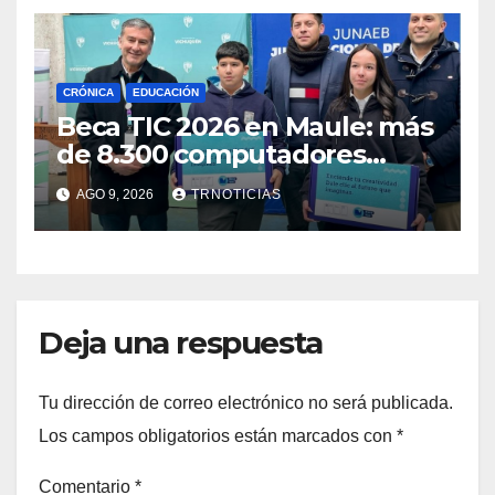
CRÓNICA
EDUCACIÓN
Beca TIC 2026 en Maule: más
de 8.300 computadores
están siendo entregados en
AGO 9, 2026
TRNOTICIAS
la región
Deja una respuesta
Tu dirección de correo electrónico no será publicada.
Los campos obligatorios están marcados con
*
Comentario
*