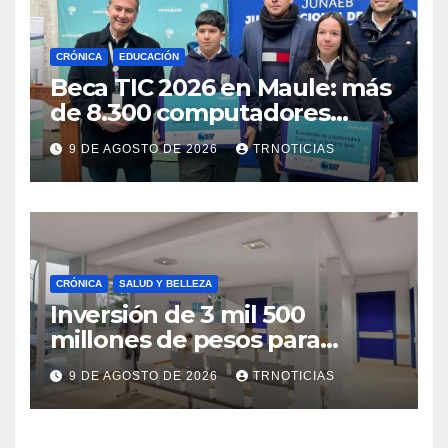
CRÓNICA
EDUCACIÓN
Beca TIC 2026 en Maule: más
de 8.300 computadores
están siendo entregados en
9 DE AGOSTO DE 2026
TRNOTICIAS
la región
CRÓNICA
SALUD Y BELLEZA
Inversión de 3 mil 500
millones de pesos para
mejorar el Cesfam
9 DE AGOSTO DE 2026
TRNOTICIAS
Astaburuaga