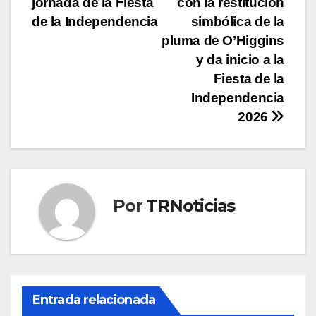
jornada de la Fiesta
con la restitución
entradas
de la Independencia
simbólica de la
pluma de O’Higgins
y da inicio a la
Fiesta de la
Independencia
2026
Por
TRNoticias
Entrada relacionada