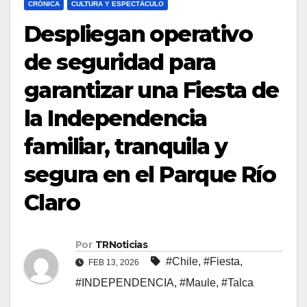
CRÓNICA
CULTURA Y ESPECTÁCULO
Despliegan operativo
de seguridad para
garantizar una Fiesta de
la Independencia
familiar, tranquila y
segura en el Parque Río
Claro
Por
TRNoticias
#Chile
,
#Fiesta
,
FEB 13, 2026
#INDEPENDENCIA
,
#Maule
,
#Talca