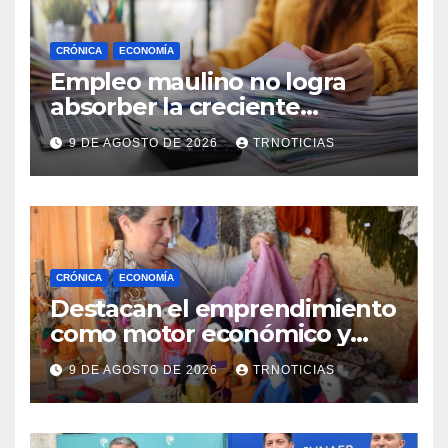
CRÓNICA
ECONOMÍA
Empleo maulino no logra
absorber la creciente
demanda por trabajo
9 DE AGOSTO DE 2026
TRNOTICIAS
CRÓNICA
ECONOMÍA
Destacan el emprendimiento
como motor económico y
anuncia fortalecer apoyos
9 DE AGOSTO DE 2026
TRNOTICIAS
para empleo autónomo