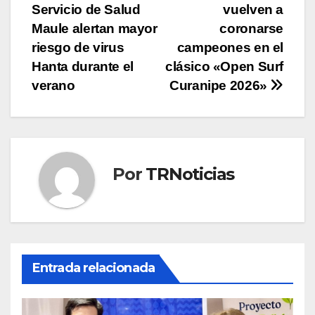
de
Servicio de Salud
vuelven a
entradas
Maule alertan mayor
coronarse
riesgo de virus
campeones en el
Hanta durante el
clásico «Open Surf
verano
Curanipe 2026»
Por
TRNoticias
Entrada relacionada