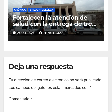
CRÓNICA
SALUD Y BELLEZA
Fortalecen la atención de
salud con la entrega de tres
nuevas ambulancias para
AGO 4, 2026
TRNOTICIAS
Cauquenes y Sagrada Familia
Deja una respuesta
Tu dirección de correo electrónico no será publicada.
Los campos obligatorios están marcados con
*
Comentario
*