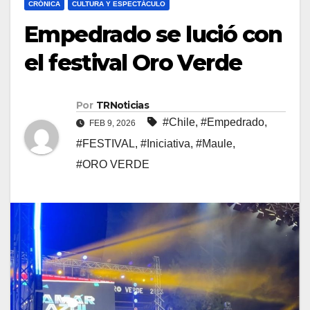
CRÓNICA
CULTURA Y ESPECTÁCULO
Empedrado se lució con
el festival Oro Verde
Por
TRNoticias
#Chile
,
#Empedrado
,
FEB 9, 2026
#FESTIVAL
,
#Iniciativa
,
#Maule
,
#ORO VERDE