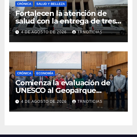
CRÓNICA
SALUD Y BELLEZA
Fortalecen la atención de
salud con la entrega de tres
nuevas ambulancias para
4 DE AGOSTO DE 2026
TRNOTICIAS
Cauquenes y Sagrada Familia
CRÓNICA
ECONOMÍA
Comienza la evaluación de
UNESCO al Geoparque
Aspirante Pillanmapu en el
4 DE AGOSTO DE 2026
TRNOTICIAS
Maule