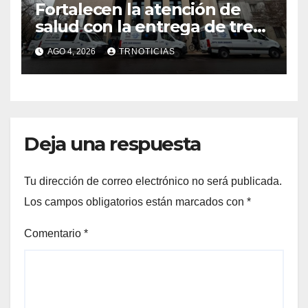
Fortalecen la atención de
salud con la entrega de tres
nuevas ambulancias para
AGO 4, 2026
TRNOTICIAS
Cauquenes y Sagrada Familia
Deja una respuesta
Tu dirección de correo electrónico no será publicada.
Los campos obligatorios están marcados con
*
Comentario
*