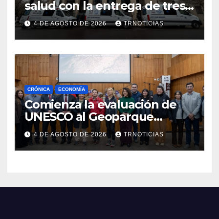
salud con la entrega de tres
nuevas ambulancias para
4 DE AGOSTO DE 2026
TRNOTICIAS
Cauquenes y Sagrada Familia
CRÓNICA
ECONOMÍA
Comienza la evaluación de
UNESCO al Geoparque
Aspirante Pillanmapu en el
4 DE AGOSTO DE 2026
TRNOTICIAS
Maule