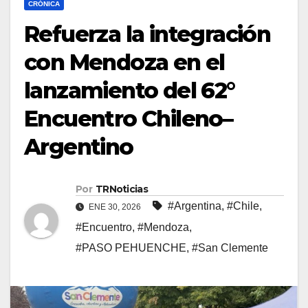
CRÓNICA
Refuerza la integración
con Mendoza en el
lanzamiento del 62°
Encuentro Chileno–
Argentino
Por
TRNoticias
#Argentina
,
#Chile
,
ENE 30, 2026
#Encuentro
,
#Mendoza
,
#PASO PEHUENCHE
,
#San Clemente