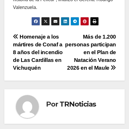
Valenzuela.
Navegación
Homenaje a los
Más de 1.200
mártires de Conaf a
personas participan
de
8 años del incendio
en el Plan de
entradas
de Las Cardillas en
Natación Verano
Vichuquén
2026 en el Maule
Por
TRNoticias