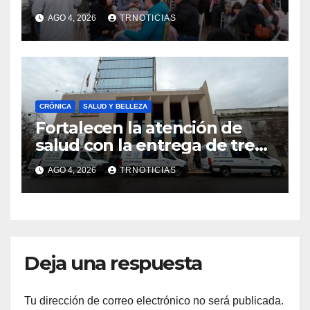
economía local con positivo
AGO 4, 2026
TRNOTICIAS
impacto en la hotelería y el
emprendimiento
CRÓNICA
SALUD Y BELLEZA
Fortalecen la atención de
salud con la entrega de tres
nuevas ambulancias para
AGO 4, 2026
TRNOTICIAS
Cauquenes y Sagrada Familia
Deja una respuesta
Tu dirección de correo electrónico no será publicada.