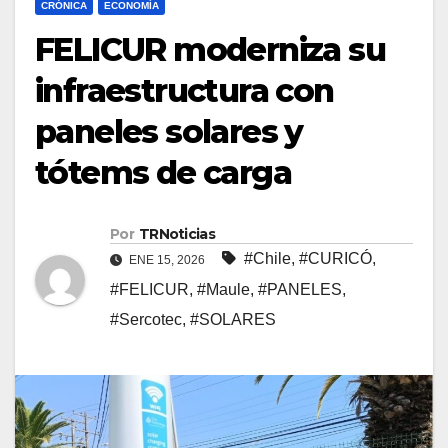
CRÓNICA
ECONOMÍA
FELICUR moderniza su
infraestructura con
paneles solares y
tótems de carga
Por
TRNoticias
#Chile
,
#CURICÓ
,
ENE 15, 2026
#FELICUR
,
#Maule
,
#PANELES
,
#Sercotec
,
#SOLARES