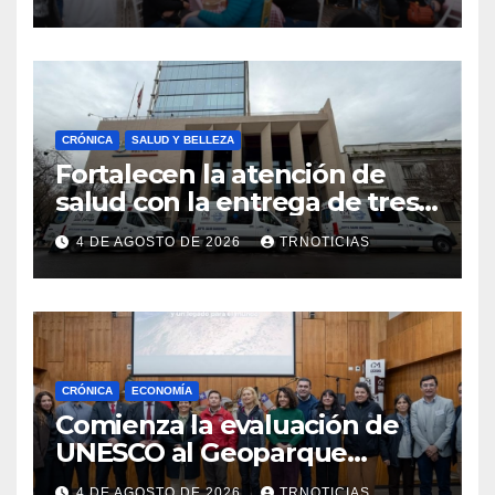
impacto en la hotelería y el
emprendimiento
CRÓNICA
SALUD Y BELLEZA
Fortalecen la atención de
salud con la entrega de tres
nuevas ambulancias para
4 DE AGOSTO DE 2026
TRNOTICIAS
Cauquenes y Sagrada Familia
CRÓNICA
ECONOMÍA
Comienza la evaluación de
UNESCO al Geoparque
Aspirante Pillanmapu en el
4 DE AGOSTO DE 2026
TRNOTICIAS