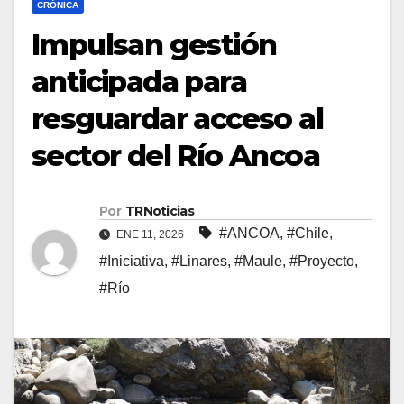
CRÓNICA
Impulsan gestión
anticipada para
resguardar acceso al
sector del Río Ancoa
Por
TRNoticias
#ANCOA
,
#Chile
,
ENE 11, 2026
#Iniciativa
,
#Linares
,
#Maule
,
#Proyecto
,
#Río