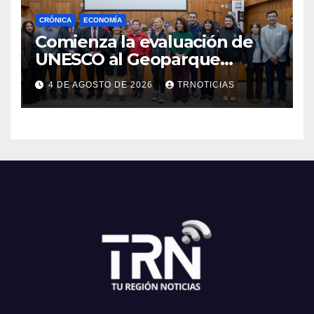
CRÓNICA
ECONOMÍA
Comienza la evaluación de
UNESCO al Geoparque
Aspirante Pillanmapu en el
4 DE AGOSTO DE 2026
TRNOTICIAS
Maule