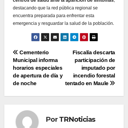
centros de salud ante la aparición de síntomas
,
destacando que la red pública regional se
encuentra preparada para enfrentar esta
emergencia y resguardar la salud de la población.
Navegación
Cementerio
Fiscalía descarta
Municipal informa
participación de
de
horarios especiales
imputado por
entradas
de apertura de día y
incendio forestal
de noche
tentado en Maule
Por
TRNoticias