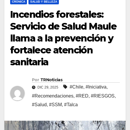
CRÓNICA
SALUD Y BELLEZA
Incendios forestales:
Servicio de Salud Maule
llama a la prevención y
fortalece atención
sanitaria
Por
TRNoticias
#Chile
,
#Iniciativa
,
DIC 29, 2025
#Recomendaciones
,
#RED
,
#RIESGOS
,
#Salud
,
#SSM
,
#Talca