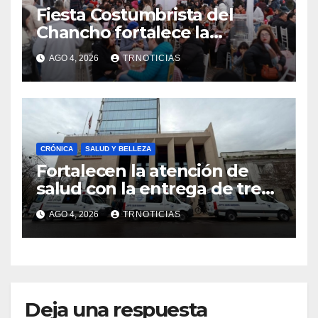
Fiesta Costumbrista del
Chancho fortalece la
economía local con positivo
AGO 4, 2026
TRNOTICIAS
impacto en la hotelería y el
emprendimiento
CRÓNICA
SALUD Y BELLEZA
Fortalecen la atención de
salud con la entrega de tres
nuevas ambulancias para
AGO 4, 2026
TRNOTICIAS
Cauquenes y Sagrada Familia
Deja una respuesta