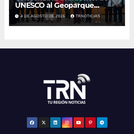
UNESCO al Geoparque
Aspirante Pillanmapu en el
4 DE AGOSTO DE 2026
TRNOTICIAS
Maule