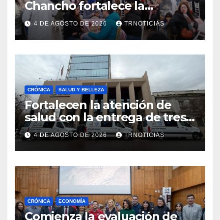
Chancho fortalece la
economía local con positivo
4 DE AGOSTO DE 2026
TRNOTICIAS
impacto en la hotelería y el
emprendimiento
CRÓNICA
SALUD Y BELLEZA
Fortalecen la atención de
salud con la entrega de tres
nuevas ambulancias para
4 DE AGOSTO DE 2026
TRNOTICIAS
Cauquenes y Sagrada Familia
CRÓNICA
ECONOMÍA
Comienza la evaluación de