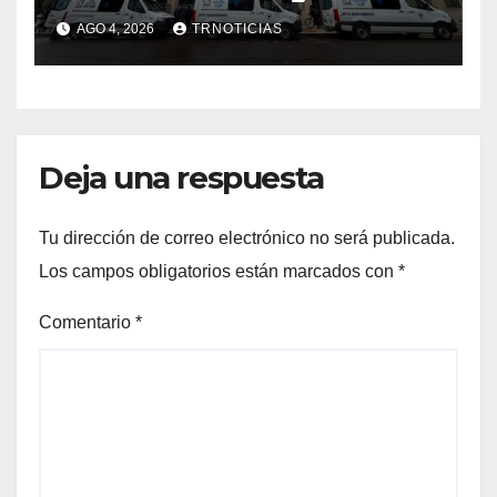
nuevas ambulancias para
AGO 4, 2026
TRNOTICIAS
Cauquenes y Sagrada Familia
Deja una respuesta
Tu dirección de correo electrónico no será publicada.
Los campos obligatorios están marcados con
*
Comentario
*