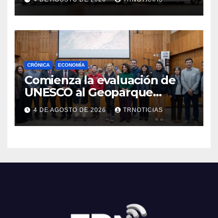
Cauquenes y Sagrada Familia
CRÓNICA
ECONOMÍA
Comienza la evaluación de
UNESCO al Geoparque
Aspirante Pillanmapu en el
4 DE AGOSTO DE 2026
TRNOTICIAS
Maule