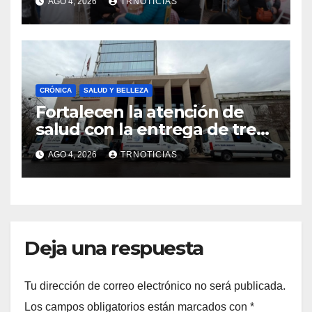
AGO 4, 2026
TRNOTICIAS
impacto en la hotelería y el
emprendimiento
CRÓNICA
SALUD Y BELLEZA
Fortalecen la atención de
salud con la entrega de tres
nuevas ambulancias para
AGO 4, 2026
TRNOTICIAS
Cauquenes y Sagrada Familia
Deja una respuesta
Tu dirección de correo electrónico no será publicada.
Los campos obligatorios están marcados con
*