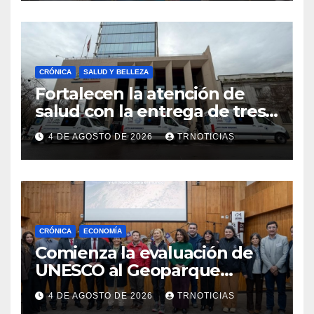
emprendimiento
CRÓNICA
SALUD Y BELLEZA
Fortalecen la atención de
salud con la entrega de tres
nuevas ambulancias para
4 DE AGOSTO DE 2026
TRNOTICIAS
Cauquenes y Sagrada Familia
CRÓNICA
ECONOMÍA
Comienza la evaluación de
UNESCO al Geoparque
Aspirante Pillanmapu en el
4 DE AGOSTO DE 2026
TRNOTICIAS
Maule