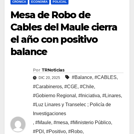
CRÓNICA
ECONOMÍA
POLICIAL
Mesa de Robo de
Cables del Maule cierra
el año con positivo
balance
Por
TRNoticias
#Balance
,
#CABLES
,
DIC 20, 2025
#Carabineros
,
#CGE
,
#Chile
,
#Gobierno Regional
,
#Iniciativa
,
#Linares
,
#Luz Linares y Transelec ; Policía de
Investigaciones
,
#Maule
,
#mesa
,
#Ministerio Público
,
#PDI
,
#Positivo
,
#Robo
,