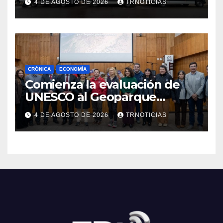
4 DE AGOSTO DE 2026
TRNOTICIAS
Cauquenes y Sagrada Familia
CRÓNICA
ECONOMÍA
Comienza la evaluación de
UNESCO al Geoparque
Aspirante Pillanmapu en el
4 DE AGOSTO DE 2026
TRNOTICIAS
Maule