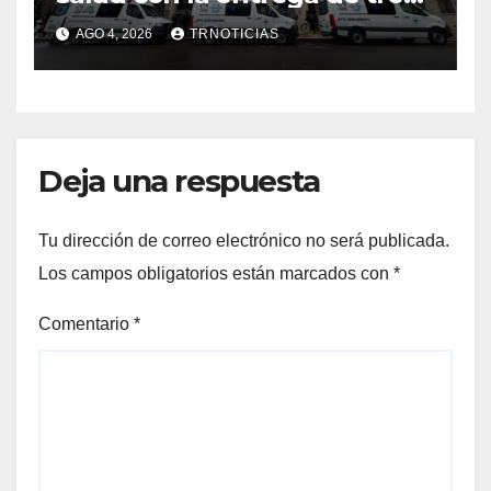
nuevas ambulancias para
AGO 4, 2026
TRNOTICIAS
Cauquenes y Sagrada Familia
Deja una respuesta
Tu dirección de correo electrónico no será publicada.
Los campos obligatorios están marcados con
*
Comentario
*