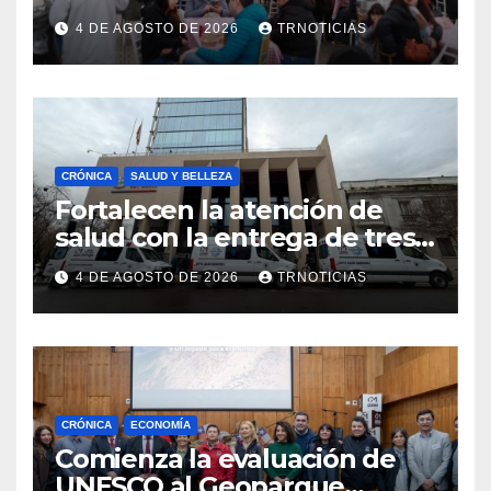
economía local con positivo
4 DE AGOSTO DE 2026
TRNOTICIAS
impacto en la hotelería y el
emprendimiento
CRÓNICA
SALUD Y BELLEZA
Fortalecen la atención de
salud con la entrega de tres
nuevas ambulancias para
4 DE AGOSTO DE 2026
TRNOTICIAS
Cauquenes y Sagrada Familia
CRÓNICA
ECONOMÍA
Comienza la evaluación de
UNESCO al Geoparque