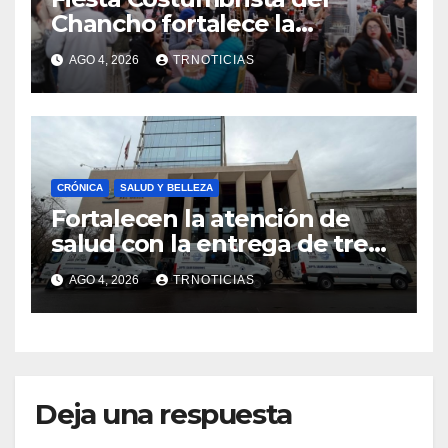
Chancho fortalece la
economía local con positivo
AGO 4, 2026
TRNOTICIAS
impacto en la hotelería y el
emprendimiento
CRÓNICA
SALUD Y BELLEZA
Fortalecen la atención de
salud con la entrega de tres
nuevas ambulancias para
AGO 4, 2026
TRNOTICIAS
Cauquenes y Sagrada Familia
Deja una respuesta