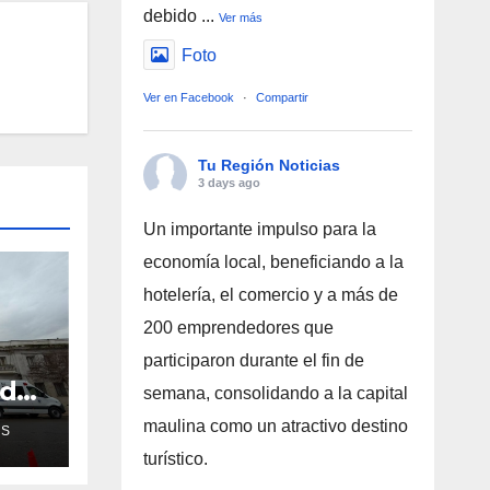
debido
...
Ver más
Foto
Ver en Facebook
·
Compartir
Tu Región Noticias
3 days ago
Un importante impulso para la
economía local, beneficiando a la
hotelería, el comercio y a más de
200 emprendedores que
participaron durante el fin de
ud
semana, consolidando a la capital
de
maulina como un atractivo destino
AS
turístico.
ra