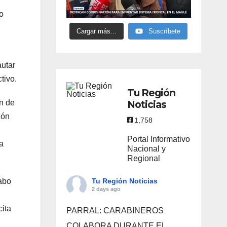
o
Cargar más...
Suscríbete
autar
tivo.
Tu Región
ón de
Noticias
ión
1,758
Portal Informativo
a
Nacional y
Regional
cabo
Tu Región Noticias
2 days ago
cita
PARRAL: CARABINEROS
COLABORA DURANTE EL