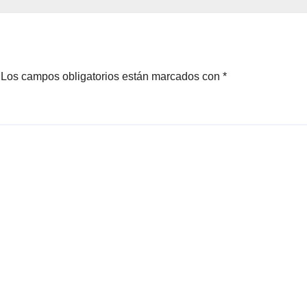
telería y el
Cauquenes y
rendimiento
Sagrada Familia
Los campos obligatorios están marcados con
*