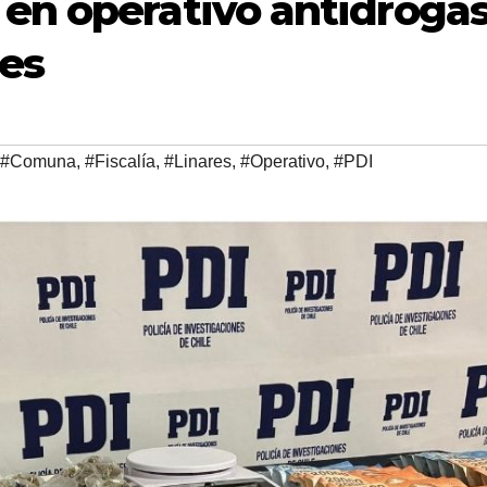
 en operativo antidroga
res
#Comuna
,
#Fiscalía
,
#Linares
,
#Operativo
,
#PDI