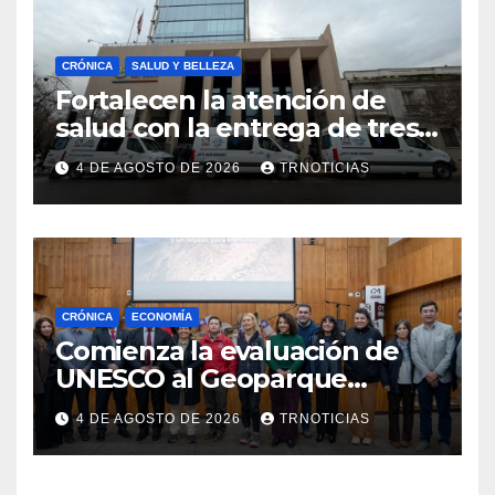
CRÓNICA
SALUD Y BELLEZA
Fortalecen la atención de
salud con la entrega de tres
nuevas ambulancias para
4 DE AGOSTO DE 2026
TRNOTICIAS
Cauquenes y Sagrada Familia
CRÓNICA
ECONOMÍA
Comienza la evaluación de
UNESCO al Geoparque
Aspirante Pillanmapu en el
4 DE AGOSTO DE 2026
TRNOTICIAS
Maule