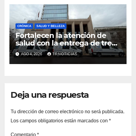
CRÓNICA
SALUD Y BELLEZA
Fortalecen la atención de
salud con la entrega de tres
nuevas ambulancias para
AGO 4, 2026
TRNOTICIAS
Cauquenes y Sagrada Familia
Deja una respuesta
Tu dirección de correo electrónico no será publicada.
Los campos obligatorios están marcados con
*
Comentario
*