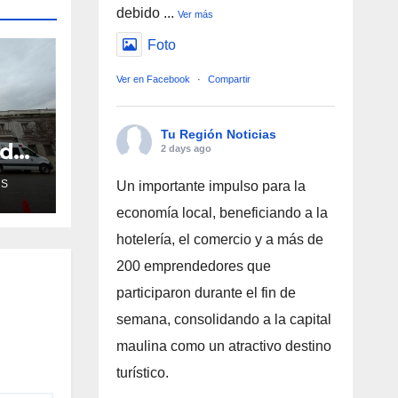
debido
...
Ver más
Foto
Ver en Facebook
·
Compartir
Tu Región Noticias
ud
2 days ago
de
AS
Un importante impulso para la
ra
economía local, beneficiando a la
hotelería, el comercio y a más de
200 emprendedores que
participaron durante el fin de
semana, consolidando a la capital
maulina como un atractivo destino
turístico.