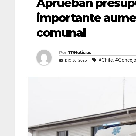
Aprueban presup
importante aumen
comunal
Por
TRNoticias
#Chile
,
#Concej
DIC 10, 2025