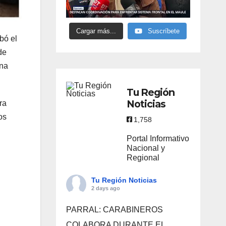
Cargar más...
Suscríbete
bó el
de
una
Tu Región
Noticias
ra
os
1,758
Portal Informativo
Nacional y
Regional
Tu Región Noticias
2 days ago
PARRAL: CARABINEROS
COLABORA DURANTE EL