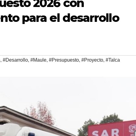
uesto 2026 con
to para el desarrollo
o
,
#Desarrollo
,
#Maule
,
#Presupuesto
,
#Proyecto
,
#Talca