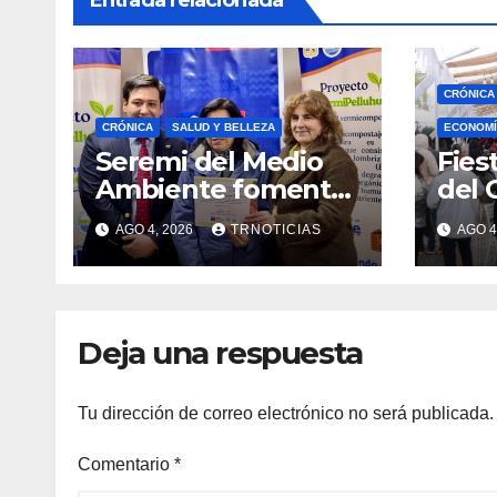
CRÓNICA
CRÓNICA
SALUD Y BELLEZA
ECONOMÍ
Seremi del Medio
Fies
Ambiente fomentó
del 
iniciativa de
fort
AGO 4, 2026
TRNOTICIAS
AGO 4
vermicompostaje
econ
domiciliario en
posi
Pelluhue
la ho
emp
Deja una respuesta
Tu dirección de correo electrónico no será publicada.
Comentario
*