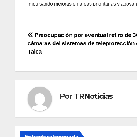
impulsando mejoras en áreas prioritarias y apoyand
Navegación
Preocupación por eventual retiro de 3
cámaras del sistemas de teleprotección
de
Talca
entradas
Por
TRNoticias
Entrada relacionada