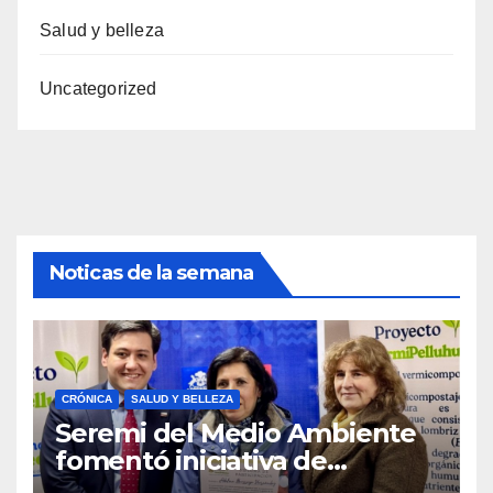
Salud y belleza
Uncategorized
Noticas de la semana
CRÓNICA
SALUD Y BELLEZA
Seremi del Medio Ambiente
fomentó iniciativa de
vermicompostaje domiciliario