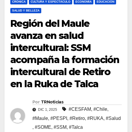
CRÓNICA
CULTURA Y ESPECTÁCULO
ECONOMÍA
EDUCACIÓN
SALUD Y BELLEZA
Región del Maule
avanza en salud
intercultural: SSM
acompaña la formación
intercultural de Retiro
en la Ruka de Talca
Por
TRNoticias
#CESFAM
,
#Chile
,
DIC 1, 2025
#Maule
,
#PESPI
,
#Retiro
,
#RUKA
,
#Salud
,
#SOME
,
#SSM
,
#Talca