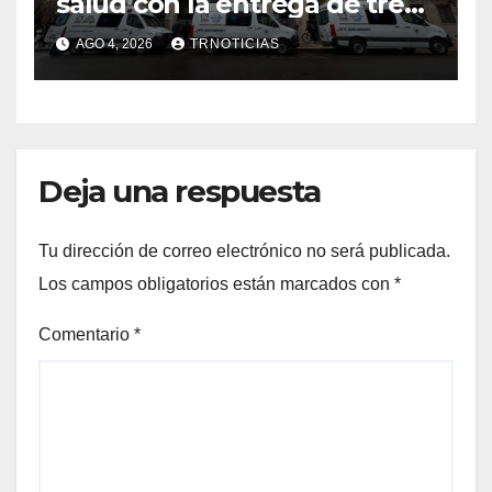
salud con la entrega de tres
nuevas ambulancias para
AGO 4, 2026
TRNOTICIAS
Cauquenes y Sagrada Familia
Deja una respuesta
Tu dirección de correo electrónico no será publicada.
Los campos obligatorios están marcados con
*
Comentario
*