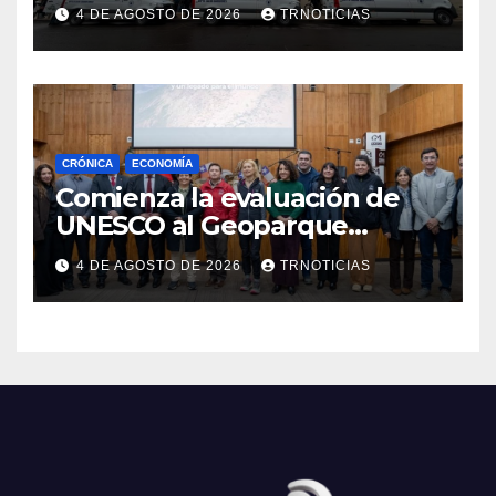
nuevas ambulancias para
4 DE AGOSTO DE 2026
TRNOTICIAS
Cauquenes y Sagrada Familia
CRÓNICA
ECONOMÍA
Comienza la evaluación de
UNESCO al Geoparque
Aspirante Pillanmapu en el
4 DE AGOSTO DE 2026
TRNOTICIAS
Maule