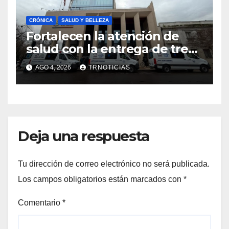
CRÓNICA
SALUD Y BELLEZA
Fortalecen la atención de
salud con la entrega de tres
nuevas ambulancias para
AGO 4, 2026
TRNOTICIAS
Cauquenes y Sagrada Familia
Deja una respuesta
Tu dirección de correo electrónico no será publicada.
Los campos obligatorios están marcados con
*
Comentario
*