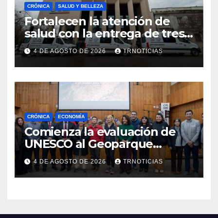
CRÓNICA
SALUD Y BELLEZA
Fortalecen la atención de
salud con la entrega de tres
nuevas ambulancias para
4 DE AGOSTO DE 2026
TRNOTICIAS
Cauquenes y Sagrada Familia
CRÓNICA
ECONOMÍA
Comienza la evaluación de
UNESCO al Geoparque
Aspirante Pillanmapu en el
4 DE AGOSTO DE 2026
TRNOTICIAS
Maule