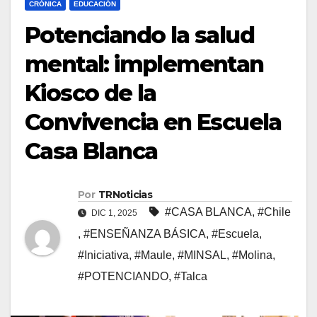
CRÓNICA
EDUCACIÓN
Potenciando la salud
mental: implementan
Kiosco de la
Convivencia en Escuela
Casa Blanca
Por
TRNoticias
#CASA BLANCA
,
#Chile
DIC 1, 2025
,
#ENSEÑANZA BÁSICA
,
#Escuela
,
#Iniciativa
,
#Maule
,
#MINSAL
,
#Molina
,
#POTENCIANDO
,
#Talca