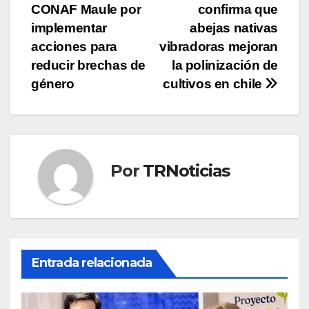
CONAF Maule por
confirma que
de
implementar
abejas nativas
entradas
acciones para
vibradoras mejoran
reducir brechas de
la polinización de
género
cultivos en chile
Por
TRNoticias
Entrada relacionada