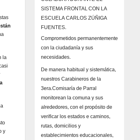
SISTEMA FRONTAL CON LA
stas
ESCUELA CARLOS ZÚÑIGA
están
FUENTES.
na
Comprometidos permanentemente
con la ciudadanía y sus
necesidades.
 la
casi
De manera habitual y sistemática,
y
nuestros Carabineros de la
ia
3era.Comisaría de Parral
monitorean la comuna y sus
la
alrededores, con el propósito de
verificar los estados e caminos,
to
rutas, domicilios y
o y
establecimientos educacionales,