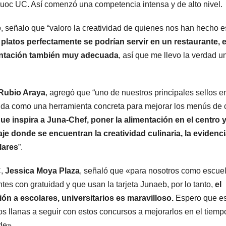
Duoc UC. Así comenzó una competencia intensa y de alto nivel.
e
, señalo que “valoro la creatividad de quienes nos han hecho e
platos perfectamente se podrían servir en un restaurante, 
sentación también muy adecuada
, así que me llevo la verdad u
Rubio Araya
, agregó que “uno de nuestros principales sellos en
dida como una herramienta concreta para mejorar los menús de 
ue inspira a Juna-Chef, poner la alimentación en el centro 
je donde se encuentran la creatividad culinaria, la evidenc
lares
”.
C,
Jessica Moya Plaza
, señaló que «para nosotros como escue
es con gratuidad y que usan la tarjeta Junaeb, por lo tanto,
el
ión a escolares, universitarios es maravilloso.
Espero que es
 llanas a seguir con estos concursos a mejorarlos en el tiemp
de».