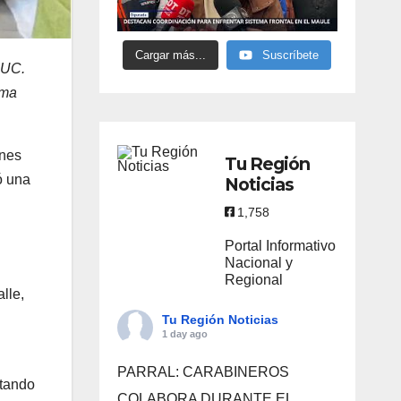
Cargar más...
Suscríbete
 UC.
ama
rnes
Tu Región
ó una
Noticias
1,758
Portal Informativo
Nacional y
Regional
lle,
Tu Región Noticias
1 day ago
PARRAL: CARABINEROS
ptando
COLABORA DURANTE EL