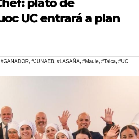
hef: plato de
oc UC entrará a plan
,
#GANADOR
,
#JUNAEB
,
#LASAÑA
,
#Maule
,
#Talca
,
#UC