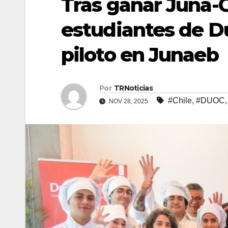
Tras ganar Juna-C
estudiantes de Du
piloto en Junaeb
Por
TRNoticias
#Chile
,
#DUOC
NOV 28, 2025