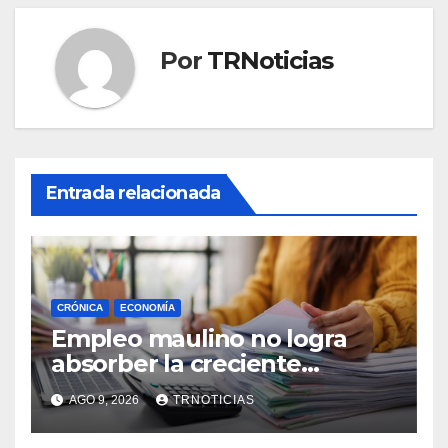
Por
TRNoticias
Entrada relacionada
CRÓNICA
ECONOMÍA
Empleo maulino no logra
absorber la creciente
demanda por trabajo
AGO 9, 2026
TRNOTICIAS