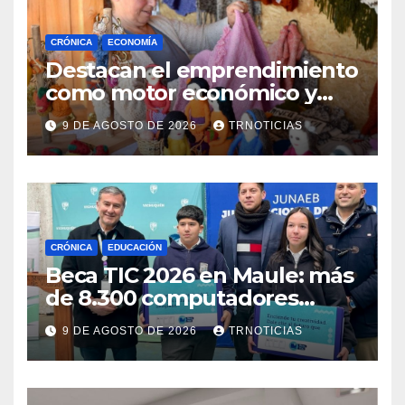
CRÓNICA
ECONOMÍA
Destacan el emprendimiento
como motor económico y
anuncia fortalecer apoyos
9 DE AGOSTO DE 2026
TRNOTICIAS
para empleo autónomo
CRÓNICA
EDUCACIÓN
Beca TIC 2026 en Maule: más
de 8.300 computadores
están siendo entregados en
9 DE AGOSTO DE 2026
TRNOTICIAS
la región