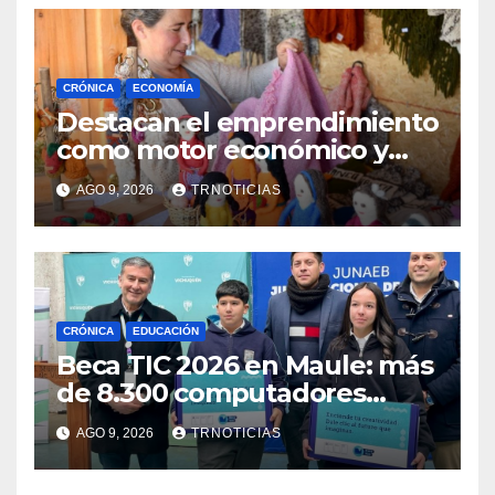
CRÓNICA
ECONOMÍA
Destacan el emprendimiento
como motor económico y
anuncia fortalecer apoyos
AGO 9, 2026
TRNOTICIAS
para empleo autónomo
CRÓNICA
EDUCACIÓN
Beca TIC 2026 en Maule: más
de 8.300 computadores
están siendo entregados en
AGO 9, 2026
TRNOTICIAS
la región