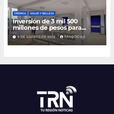
CRÓNICA
SALUD Y BELLEZA
Inversión de 3 mil 500
millones de pesos para
mejorar el Cesfam
9 DE AGOSTO DE 2026
TRNOTICIAS
Astaburuaga