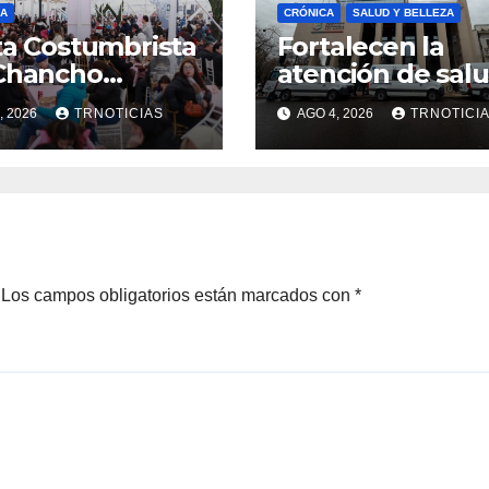
A
CRÓNICA
SALUD Y BELLEZA
ta Costumbrista
Fortalecen la
Chancho
atención de sal
alece la
con la entrega 
, 2026
TRNOTICIAS
AGO 4, 2026
TRNOTICI
omía local con
tres nuevas
tivo impacto en
ambulancias pa
telería y el
Cauquenes y
rendimiento
Sagrada Familia
Los campos obligatorios están marcados con
*