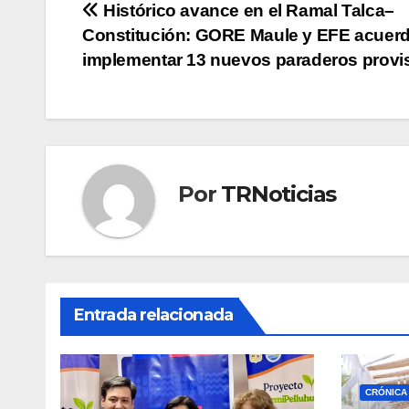
Navegación
Histórico avance en el Ramal Talca–
Constitución: GORE Maule y EFE acuer
de
implementar 13 nuevos paraderos provi
entradas
Por
TRNoticias
Entrada relacionada
CRÓNICA