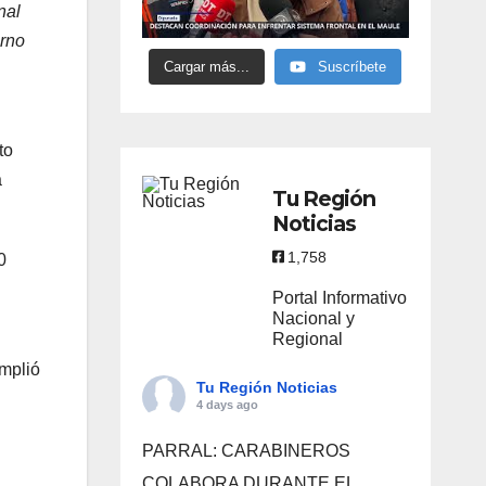
nal
orno
Cargar más...
Suscríbete
to
a
Tu Región
Noticias
1,758
0
Portal Informativo
Nacional y
Regional
umplió
Tu Región Noticias
4 days ago
PARRAL: CARABINEROS
COLABORA DURANTE EL