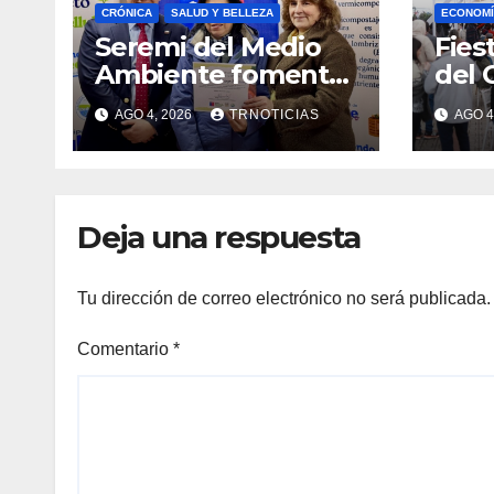
CRÓNICA
SALUD Y BELLEZA
ECONOMÍ
Seremi del Medio
Fies
Ambiente fomentó
del 
iniciativa de
fort
AGO 4, 2026
TRNOTICIAS
AGO 4
vermicompostaje
econ
domiciliario en
posi
Pelluhue
la ho
emp
Deja una respuesta
Tu dirección de correo electrónico no será publicada.
Comentario
*