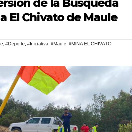
ersión de la Búsqueda
a El Chivato de Maule
le
,
#Deporte
,
#Iniciativa
,
#Maule
,
#MINA EL CHIVATO
,