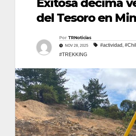
Exitosa décima v
del Tesoro en Min
Por
TRNoticias
#actividad
,
#Chi
NOV 28, 2025
#TREKKING