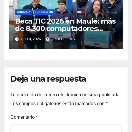
CRÓNICA
EDUCACIÓN
Beca TIC 2026 en Maule: más
de 8.300 computadores
están siendo entregados en
AGO 9, 2026
TRNOTICIAS
la región
Deja una respuesta
Tu dirección de correo electrónico no será publicada.
Los campos obligatorios están marcados con
*
Comentario
*