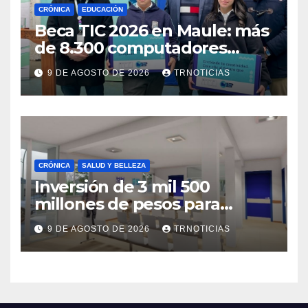
CRÓNICA
EDUCACIÓN
Beca TIC 2026 en Maule: más
de 8.300 computadores
están siendo entregados en
9 DE AGOSTO DE 2026
TRNOTICIAS
la región
CRÓNICA
SALUD Y BELLEZA
Inversión de 3 mil 500
millones de pesos para
mejorar el Cesfam
9 DE AGOSTO DE 2026
TRNOTICIAS
Astaburuaga