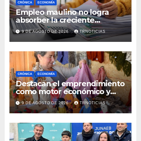
CRÓNICA
ECONOMÍA
Empleo maulino no logra
absorber la creciente
demanda por trabajo
9 DE AGOSTO DE 2026
TRNOTICIAS
CRÓNICA
ECONOMÍA
Destacan el emprendimiento
como motor económico y
anuncia fortalecer apoyos
9 DE AGOSTO DE 2026
TRNOTICIAS
para empleo autónomo