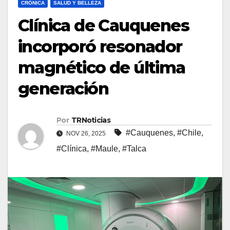
CRÓNICA
SALUD Y BELLEZA
Clínica de Cauquenes
incorporó resonador
magnético de última
generación
Por
TRNoticias
#Cauquenes
,
#Chile
,
NOV 26, 2025
#Clínica
,
#Maule
,
#Talca