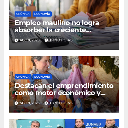
CRÓNICA
ECONOMÍA
Empleo maulino no logra
absorber la creciente
demanda por trabajo
AGO 9, 2026
TRNOTICIAS
CRÓNICA
ECONOMÍA
Destacan el emprendimiento
como motor económico y
anuncia fortalecer apoyos
AGO 9, 2026
TRNOTICIAS
para empleo autónomo