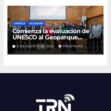
CRÓNICA
ECONOMÍA
Comienza la evaluación de
UNESCO al Geoparque
Aspirante Pillanmapu en el
4 DE AGOSTO DE 2026
TRNOTICIAS
Maule