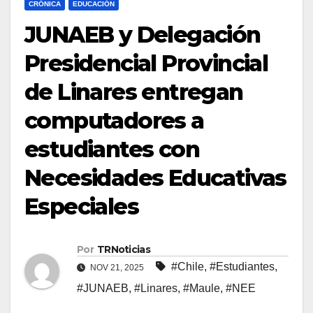
CRÓNICA
EDUCACIÓN
JUNAEB y Delegación
Presidencial Provincial
de Linares entregan
computadores a
estudiantes con
Necesidades Educativas
Especiales
Por
TRNoticias
#Chile
,
#Estudiantes
,
NOV 21, 2025
#JUNAEB
,
#Linares
,
#Maule
,
#NEE