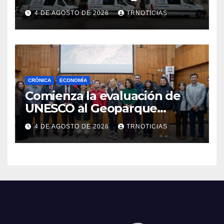
nuevas ambulancias para
4 DE AGOSTO DE 2026
TRNOTICIAS
Cauquenes y Sagrada Familia
CRÓNICA
ECONOMÍA
Comienza la evaluación de
UNESCO al Geoparque
Aspirante Pillanmapu en el
4 DE AGOSTO DE 2026
TRNOTICIAS
Maule