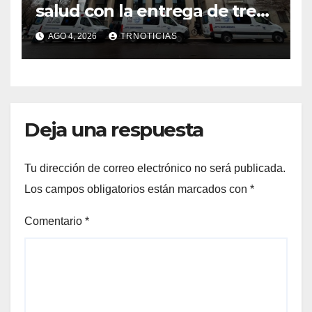
salud con la entrega de tres
nuevas ambulancias para
AGO 4, 2026
TRNOTICIAS
Cauquenes y Sagrada Familia
Deja una respuesta
Tu dirección de correo electrónico no será publicada.
Los campos obligatorios están marcados con
*
Comentario
*