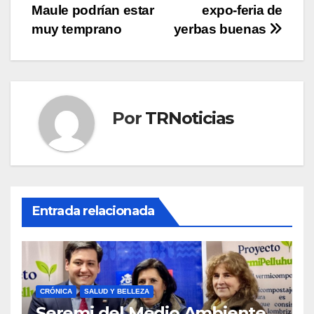
Maule podrían estar
expo-feria de
muy temprano
yerbas buenas
Por
TRNoticias
Entrada relacionada
CRÓNICA
SALUD Y BELLEZA
Seremi del Medio Ambiente