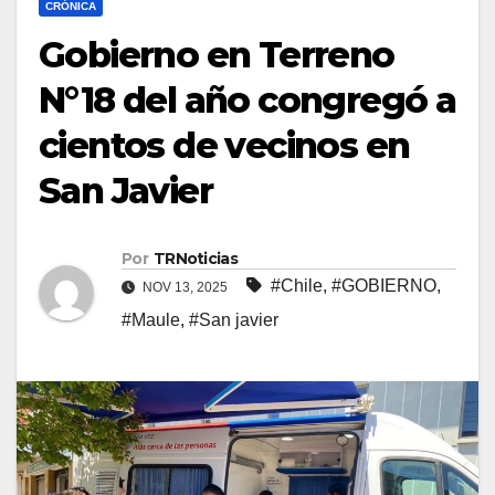
CRÓNICA
Gobierno en Terreno
N°18 del año congregó a
cientos de vecinos en
San Javier
Por
TRNoticias
#Chile
,
#GOBIERNO
,
NOV 13, 2025
#Maule
,
#San javier