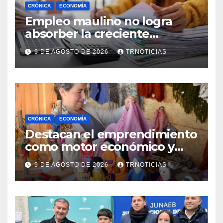
CRÓNICA
ECONOMÍA
Empleo maulino no logra
absorber la creciente
demanda por trabajo
9 DE AGOSTO DE 2026
TRNOTICIAS
CRÓNICA
ECONOMÍA
Destacan el emprendimiento
como motor económico y
anuncia fortalecer apoyos
9 DE AGOSTO DE 2026
TRNOTICIAS
para empleo autónomo