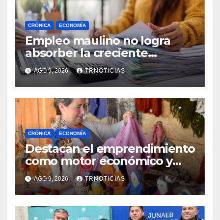
CRÓNICA
ECONOMÍA
Empleo maulino no logra
absorber la creciente
demanda por trabajo
AGO 9, 2026
TRNOTICIAS
CRÓNICA
ECONOMÍA
Destacan el emprendimiento
como motor económico y
anuncia fortalecer apoyos
AGO 9, 2026
TRNOTICIAS
para empleo autónomo