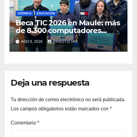
CRÓNICA
EDUCACIÓN
Beca TIC 2026 en Maule: más
de 8.300 computadores
están siendo entregados en
AGO 9, 2026
TRNOTICIAS
la región
Deja una respuesta
Tu dirección de correo electrónico no será publicada.
Los campos obligatorios están marcados con
*
Comentario
*