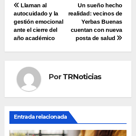
Navegación
Llaman al
Un sueño hecho
autocuidado y la
realidad: vecinos de
de
gestión emocional
Yerbas Buenas
entradas
ante el cierre del
cuentan con nueva
año académico
posta de salud
Por
TRNoticias
Entrada relacionada