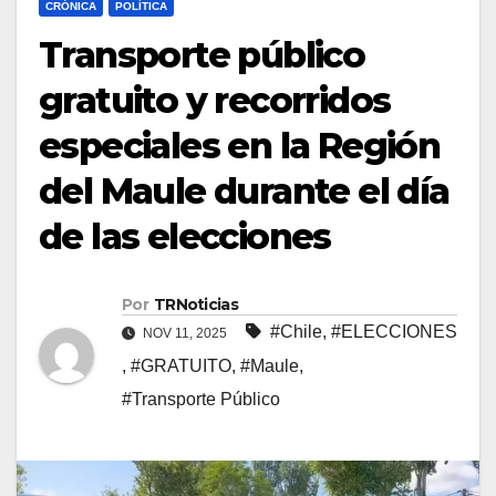
CRÓNICA
POLÍTICA
Transporte público
gratuito y recorridos
especiales en la Región
del Maule durante el día
de las elecciones
Por
TRNoticias
#Chile
,
#ELECCIONES
NOV 11, 2025
,
#GRATUITO
,
#Maule
,
#Transporte Público