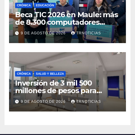
CRÓNICA
EDUCACIÓN
Beca TIC 2026 en Maule: más
de 8.300 computadores
están siendo entregados en
9 DE AGOSTO DE 2026
TRNOTICIAS
la región
CRÓNICA
SALUD Y BELLEZA
Inversión de 3 mil 500
millones de pesos para
mejorar el Cesfam
9 DE AGOSTO DE 2026
TRNOTICIAS
Astaburuaga