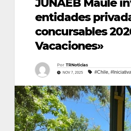
JUNAEB Maule inv
entidades privada
concursables 202
Vacaciones»
Por
TRNoticias
#Chile
,
#Iniciativ
NOV 7, 2025