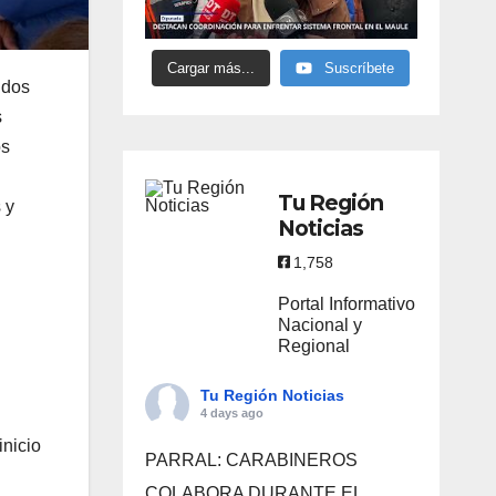
Cargar más...
Suscríbete
ndos
s
os
Tu Región
 y
Noticias
1,758
Portal Informativo
Nacional y
Regional
Tu Región Noticias
4 days ago
inicio
PARRAL: CARABINEROS
COLABORA DURANTE EL