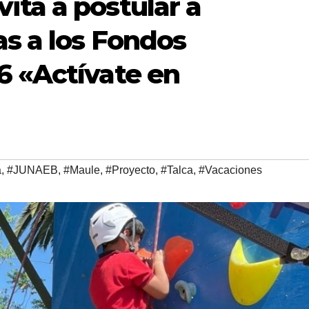
ita a postular a
s a los Fondos
6 «Actívate en
a
,
#JUNAEB
,
#Maule
,
#Proyecto
,
#Talca
,
#Vacaciones