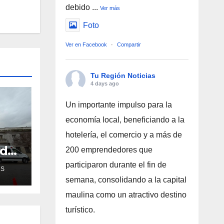
debido
...
Ver más
Foto
Ver en Facebook
·
Compartir
Tu Región Noticias
4 days ago
Un importante impulso para la
economía local, beneficiando a la
hotelería, el comercio y a más de
ud
200 emprendedores que
de
participaron durante el fin de
AS
semana, consolidando a la capital
ra
maulina como un atractivo destino
turístico.