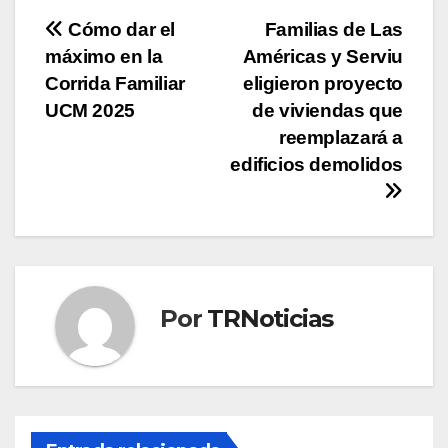
Navegación
Cómo dar el
Familias de Las
máximo en la
Américas y Serviu
de
Corrida Familiar
eligieron proyecto
entradas
UCM 2025
de viviendas que
reemplazará a
edificios demolidos
Por
TRNoticias