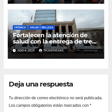
emprendimiento
CRÓNICA
SALUD Y BELLEZA
Fortalecen la atención de
salud con la entrega de tres
nuevas ambulancias para
AGO 4, 2026
TRNOTICIAS
Cauquenes y Sagrada Familia
Deja una respuesta
Tu dirección de correo electrónico no será publicada.
Los campos obligatorios están marcados con
*