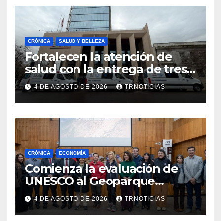
CRÓNICA
SALUD Y BELLEZA
Fortalecen la atención de
salud con la entrega de tres
nuevas ambulancias para
4 DE AGOSTO DE 2026
TRNOTICIAS
Cauquenes y Sagrada Familia
CRÓNICA
ECONOMÍA
Comienza la evaluación de
UNESCO al Geoparque
Aspirante Pillanmapu en el
4 DE AGOSTO DE 2026
TRNOTICIAS
Maule