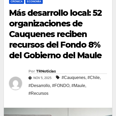
CRÓNICA
ECONOMÍA
Más desarrollo local: 52
organizaciones de
Cauquenes reciben
recursos del Fondo 8%
del Gobierno del Maule
Por
TRNoticias
#Cauquenes
,
#Chile
,
NOV 5, 2025
#Desarrollo
,
#FONDO
,
#Maule
,
#Recursos