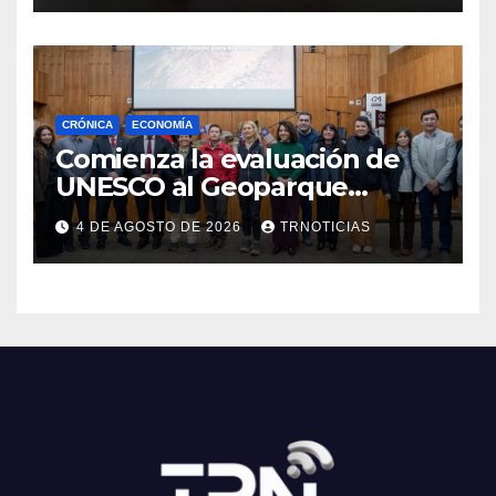
CRÓNICA
ECONOMÍA
Comienza la evaluación de
UNESCO al Geoparque
Aspirante Pillanmapu en el
4 DE AGOSTO DE 2026
TRNOTICIAS
Maule