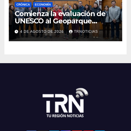
CRÓNICA
ECONOMÍA
Comienza la evaluación de
UNESCO al Geoparque
Aspirante Pillanmapu en el
4 DE AGOSTO DE 2026
TRNOTICIAS
Maule