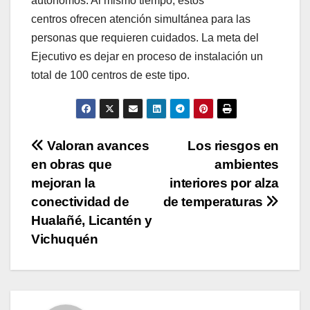
autónomos. Al mismo tiempo, estos
centros ofrecen atención simultánea para las
personas que requieren cuidados. La meta del
Ejecutivo es dejar en proceso de instalación un
total de 100 centros de este tipo.
Navegación
Valoran avances
Los riesgos en
en obras que
ambientes
de
mejoran la
interiores por alza
entradas
conectividad de
de temperaturas
Hualañé, Licantén y
Vichuquén