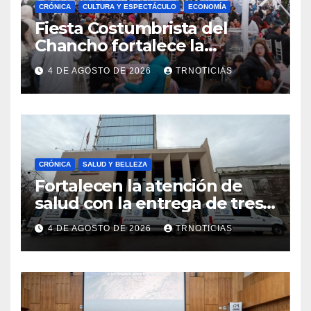
CRÓNICA
CULTURA Y ESPECTÁCULO
ECONOMÍA
Fiesta Costumbrista del
Chancho fortalece la
economía local con positivo
4 DE AGOSTO DE 2026
TRNOTICIAS
impacto en la hotelería y el
emprendimiento
CRÓNICA
SALUD Y BELLEZA
Fortalecen la atención de
salud con la entrega de tres
nuevas ambulancias para
4 DE AGOSTO DE 2026
TRNOTICIAS
Cauquenes y Sagrada Familia