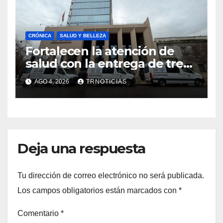
CRÓNICA
SALUD Y BELLEZA
Fortalecen la atención de
salud con la entrega de tres
nuevas ambulancias para
AGO 4, 2026
TRNOTICIAS
Cauquenes y Sagrada Familia
Deja una respuesta
Tu dirección de correo electrónico no será publicada.
Los campos obligatorios están marcados con
*
Comentario
*