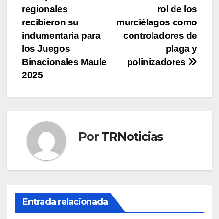
regionales
rol de los
de
recibieron su
murciélagos como
entradas
indumentaria para
controladores de
los Juegos
plaga y
Binacionales Maule
polinizadores
2025
Por
TRNoticias
Entrada relacionada