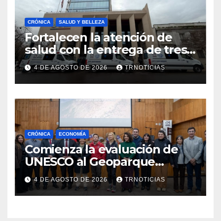
CRÓNICA
SALUD Y BELLEZA
Fortalecen la atención de
salud con la entrega de tres
nuevas ambulancias para
4 DE AGOSTO DE 2026
TRNOTICIAS
Cauquenes y Sagrada Familia
CRÓNICA
ECONOMÍA
Comienza la evaluación de
UNESCO al Geoparque
Aspirante Pillanmapu en el
4 DE AGOSTO DE 2026
TRNOTICIAS
Maule