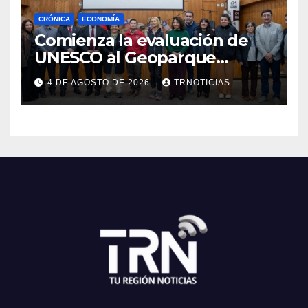
CRÓNICA
ECONOMÍA
Comienza la evaluación de
UNESCO al Geoparque
Aspirante Pillanmapu en el
4 DE AGOSTO DE 2026
TRNOTICIAS
Maule