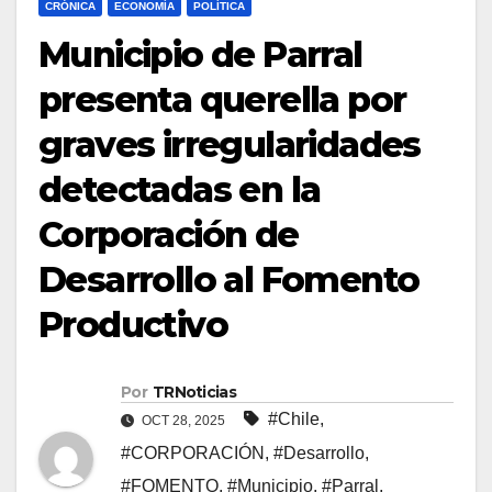
CRÓNICA
ECONOMÍA
POLÍTICA
Municipio de Parral
presenta querella por
graves irregularidades
detectadas en la
Corporación de
Desarrollo al Fomento
Productivo
Por
TRNoticias
#Chile
,
OCT 28, 2025
#CORPORACIÓN
,
#Desarrollo
,
#FOMENTO
,
#Municipio
,
#Parral
,