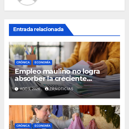
Entrada relacionada
CRÓNICA
ECONOMÍA
Empleo maulino no logra
absorber la creciente
demanda por trabajo
AGO 9, 2026
TRNOTICIAS
CRÓNICA
ECONOMÍA