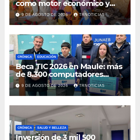
como motor económico y
anuncia fortalecer apoyos
9 DE AGOSTO DE 2026
TRNOTICIAS
para empleo autónomo
CRÓNICA
EDUCACIÓN
Beca TIC 2026 en Maule: más
de 8.300 computadores
están siendo entregados en
9 DE AGOSTO DE 2026
TRNOTICIAS
la región
CRÓNICA
SALUD Y BELLEZA
Inversión de 3 mil 500