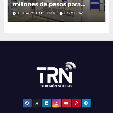
millones de pesos para
mejorar el Cesfam
9 DE AGOSTO DE 2026
TRNOTICIAS
Astaburuaga