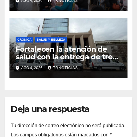
AGO 4, 2026
TRNOTICIAS
impacto en la hotelería y el
emprendimiento
CRÓNICA
SALUD Y BELLEZA
Fortalecen la atención de
salud con la entrega de tres
nuevas ambulancias para
AGO 4, 2026
TRNOTICIAS
Cauquenes y Sagrada Familia
Deja una respuesta
Tu dirección de correo electrónico no será publicada.
Los campos obligatorios están marcados con
*