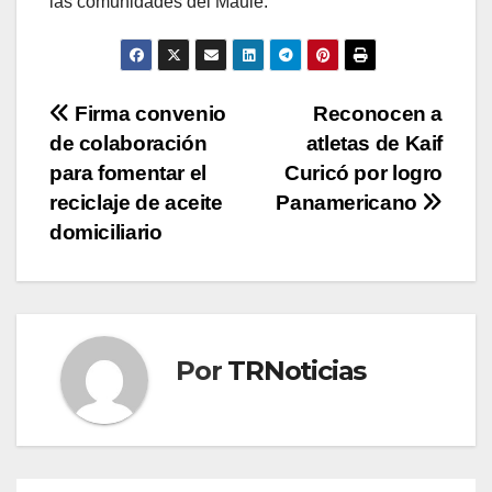
las comunidades del Maule.
Navegación
Firma convenio
Reconocen a
de colaboración
atletas de Kaif
de
para fomentar el
Curicó por logro
entradas
reciclaje de aceite
Panamericano
domiciliario
Por
TRNoticias