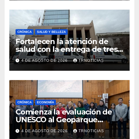
emprendimiento
CRÓNICA
SALUD Y BELLEZA
Fortalecen la atención de
salud con la entrega de tres
nuevas ambulancias para
4 DE AGOSTO DE 2026
TRNOTICIAS
Cauquenes y Sagrada Familia
CRÓNICA
ECONOMÍA
Comienza la evaluación de
UNESCO al Geoparque
Aspirante Pillanmapu en el
4 DE AGOSTO DE 2026
TRNOTICIAS
Maule