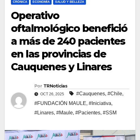
CRÓNICA
ECONOMÍA
SALUD Y BELLEZA
Operativo
oftalmológico benefició
a más de 240 pacientes
en las provincias de
Cauquenes y Linares
Por
TRNoticias
#Cauquenes
,
#Chile
,
OCT 26, 2025
#FUNDACIÓN MAULE
,
#Iniciativa
,
#Linares
,
#Maule
,
#Pacientes
,
#SSM