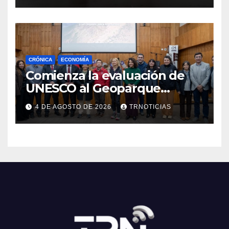
CRÓNICA
ECONOMÍA
Comienza la evaluación de
UNESCO al Geoparque
Aspirante Pillanmapu en el
4 DE AGOSTO DE 2026
TRNOTICIAS
Maule