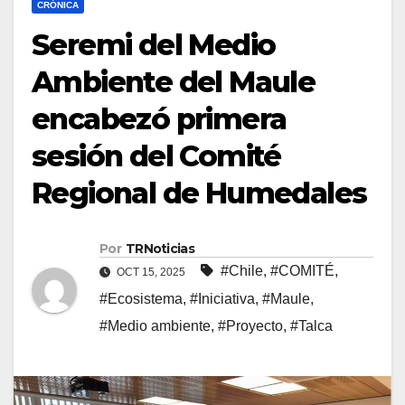
CRÓNICA
Seremi del Medio
Ambiente del Maule
encabezó primera
sesión del Comité
Regional de Humedales
Por
TRNoticias
#Chile
,
#COMITÉ
,
OCT 15, 2025
#Ecosistema
,
#Iniciativa
,
#Maule
,
#Medio ambiente
,
#Proyecto
,
#Talca