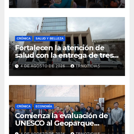
impacto en la hotelería y el
emprendimiento
CRÓNICA
SALUD Y BELLEZA
Fortalecen la atención de
salud con la entrega de tres
nuevas ambulancias para
4 DE AGOSTO DE 2026
TRNOTICIAS
Cauquenes y Sagrada Familia
CRÓNICA
ECONOMÍA
Comienza la evaluación de
UNESCO al Geoparque
Aspirante Pillanmapu en el