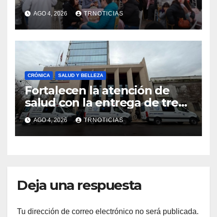
economía local con positivo
AGO 4, 2026
TRNOTICIAS
impacto en la hotelería y el
emprendimiento
CRÓNICA
SALUD Y BELLEZA
Fortalecen la atención de
salud con la entrega de tres
nuevas ambulancias para
AGO 4, 2026
TRNOTICIAS
Cauquenes y Sagrada Familia
Deja una respuesta
Tu dirección de correo electrónico no será publicada.