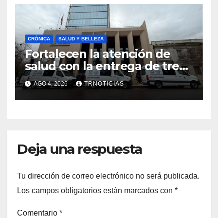
CRÓNICA
SALUD Y BELLEZA
Fortalecen la atención de
salud con la entrega de tres
nuevas ambulancias para
AGO 4, 2026
TRNOTICIAS
Cauquenes y Sagrada Familia
Deja una respuesta
Tu dirección de correo electrónico no será publicada.
Los campos obligatorios están marcados con
*
Comentario
*