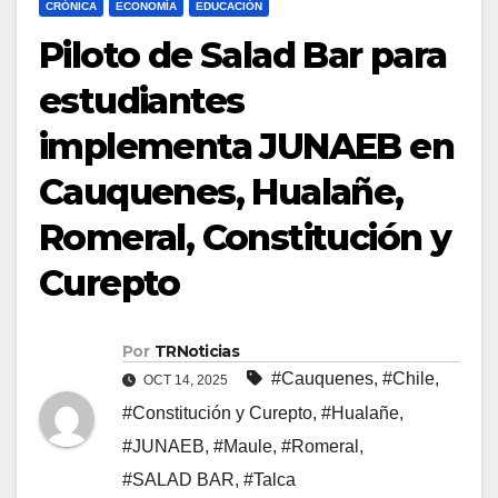
CRÓNICA
ECONOMÍA
EDUCACIÓN
Piloto de Salad Bar para
estudiantes
implementa JUNAEB en
Cauquenes, Hualañe,
Romeral, Constitución y
Curepto
Por
TRNoticias
#Cauquenes
,
#Chile
,
OCT 14, 2025
#Constitución y Curepto
,
#Hualañe
,
#JUNAEB
,
#Maule
,
#Romeral
,
#SALAD BAR
,
#Talca