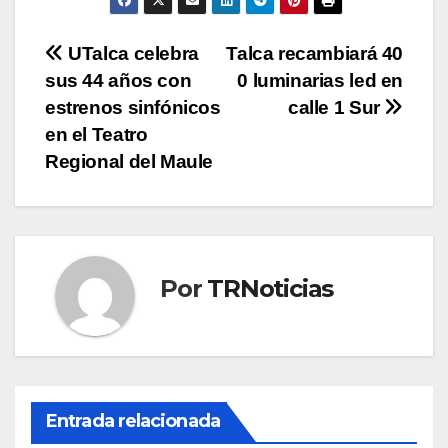
Navegación
UTalca celebra
Talca recambiará 40
sus 44 años con
0 luminarias led en
de
estrenos sinfónicos
calle 1 Sur
entradas
en el Teatro
Regional del Maule
Por
TRNoticias
Entrada relacionada