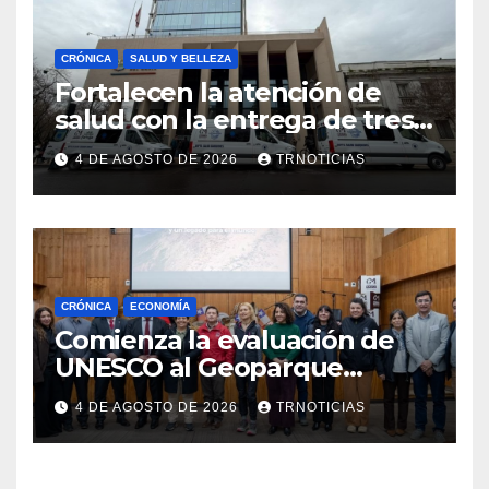
CRÓNICA
SALUD Y BELLEZA
Fortalecen la atención de
salud con la entrega de tres
nuevas ambulancias para
4 DE AGOSTO DE 2026
TRNOTICIAS
Cauquenes y Sagrada Familia
CRÓNICA
ECONOMÍA
Comienza la evaluación de
UNESCO al Geoparque
Aspirante Pillanmapu en el
4 DE AGOSTO DE 2026
TRNOTICIAS
Maule