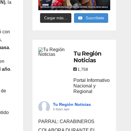
AN)
, la
Cargar más...
Suscríbete
ó con
,
 masa
.
Tu Región
Noticias
en
l año
.
1,758
Portal Informativo
Nacional y
, de
Regional
Tu Región Noticias
2 days ago
ntido
PARRAL: CARABINEROS
COLABORA DURANTE EL