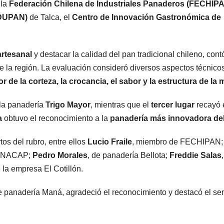
 la
Federación Chilena de Industriales Panaderos (FECHIP
NDUPAN)
de Talca, el
Centro de Innovación Gastronómica de
artesanal
y destacar la calidad del pan tradicional chileno, cont
e la región. La evaluación consideró diversos aspectos técnicos
or de la corteza, la crocancia, el sabor y la estructura de la
 la panadería
Trigo Mayor
, mientras que el
tercer lugar
recayó 
a
obtuvo el reconocimiento a la
panadería más innovadora de
os del rubro, entre ellos
Lucio Fraile
, miembro de FECHIPAN;
e INACAP;
Pedro Morales
, de panadería Bellota;
Freddie Salas
 la empresa El Cotillón.
e panadería Maná, agradeció el reconocimiento y destacó el se