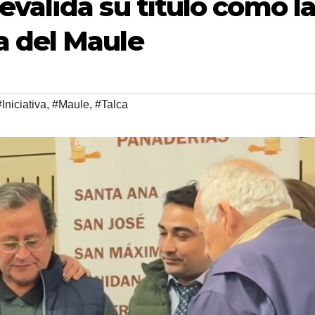
valida su título como l
 del Maule
#Iniciativa
,
#Maule
,
#Talca