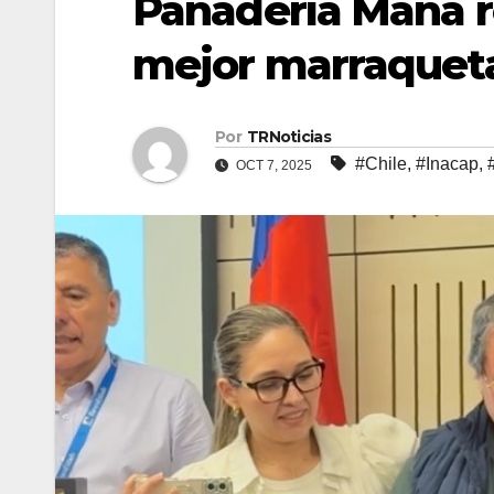
Panadería Maná re
mejor marraqueta
Por
TRNoticias
#Chile
,
#Inacap
,
OCT 7, 2025