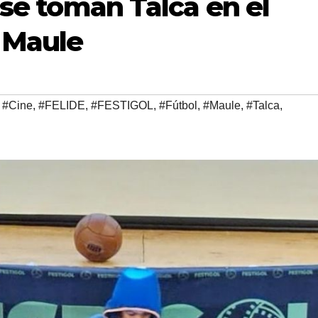
l se toman Talca en el
 Maule
,
#Cine
,
#FELIDE
,
#FESTIGOL
,
#Fútbol
,
#Maule
,
#Talca
,