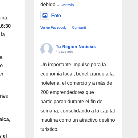
debido
...
Ver más
Foto
ina,
16:30
Ver en Facebook
·
Compartir
 la
Tu Región Noticias
4 days ago
ta
Un importante impulso para la
so
economía local, beneficiando a la
en
hotelería, el comercio y a más de
200 emprendedores que
tivo
participaron durante el fin de
semana, consolidando a la capital
alca,
maulina como un atractivo destino
turístico.
 el