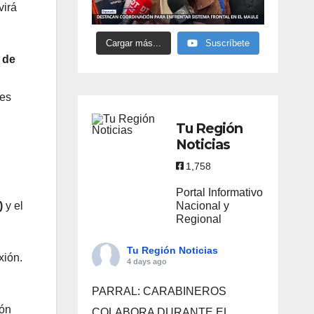
virá
Cargar más...
Suscríbete
 de
nes
Tu Región
Noticias
1,758
Portal Informativo
Nacional y
)
y el
Regional
Tu Región Noticias
xión.
4 days ago
PARRAL: CARABINEROS
ión
COLABORA DURANTE EL