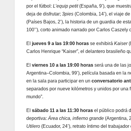
por el fútbol:
L’equip petit
(España, 9’), que muestr
deja de disfrutar;
3pies
(Colombia, 14’), el viaje de
(Países Bajos, 2’), la historia de un guardia de est
100’’), corto animado narrado por Carlos Caszely 
El
jueves 9 a las 19:00 horas
se exhibirá
Kaiser
(
Carlos Henrique “Kaiser”, el delantero brasileño q
El
viernes 10 a las 19:00 horas
será una de las j
Argentina–Colombia, 99’), película basada en la 
en la sala para participar en un
conversatorio ant
separados por nueve kilómetros y unidos por una fer
mundo”.
El
sábado 11 a las 11:30 horas
el público podrá di
deportiva:
Área chica, infierno grande
(Argentina, 2
Utilero
(Ecuador, 24’), retrato íntimo del trabajad