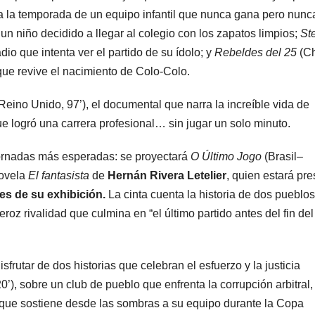
a la temporada de un equipo infantil que nunca gana pero nunc
 un niño decidido a llegar al colegio con los zapatos limpios;
St
adio que intenta ver el partido de su ídolo; y
Rebeldes del 25
(Ch
que revive el nacimiento de Colo-Colo.
Reino Unido, 97’), el documental que narra la increíble vida de
ue logró una carrera profesional… sin jugar un solo minuto.
ornadas más esperadas: se proyectará
O Último Jogo
(Brasil–
novela
El fantasista
de
Hernán Rivera Letelier
, quien estará pr
es de su exhibición.
La cinta cuenta la historia de dos pueblos
oz rivalidad que culmina en “el último partido antes del fin del
sfrutar de dos historias que celebran el esfuerzo y la justicia
0’), sobre un club de pueblo que enfrenta la corrupción arbitral,
or que sostiene desde las sombras a su equipo durante la Copa