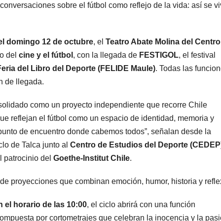
conversaciones sobre el fútbol como reflejo de la vida: así se vi
 el domingo 12 de octubre
, el
Teatro Abate Molina del Centro
ro del
cine y el fútbol
, con la llegada de
FESTIGOL
, el festival
Feria del Libro del Deporte (FELIDE Maule)
. Todas las funcio
n de llegada.
olidado como un proyecto independiente que recorre Chile
ue reflejan el fútbol como un espacio de identidad, memoria y
un punto de encuentro donde cabemos todos”, señalan desde la
clo de Talca junto al
Centro de Estudios del Deporte (CEDEP
l patrocinio del
Goethe-Institut Chile
.
de proyecciones que combinan emoción, humor, historia y refle
 el horario de las 10:00
, el ciclo abrirá con una función
ompuesta por cortometrajes que celebran la inocencia y la pas