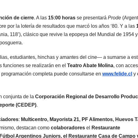
nción de cierre
. A las
15:00 horas
se presentará
Prode
(Argent
re por la lotería de resultados que marcó los años ‘80. Y a las
ia, 118’), clásico que revive la epopeya del Mundial de 1954 y
 posguerra.
lias, estudiantes, hinchas y amantes del cine— a sumarse a es
 funciones se realizarán en el
Teatro Abate Molina
, con acce
y la programación completa puede consultarse en
www.felide.cl
y 
n conjunta de la
Corporación Regional de Desarrollo Produc
Deporte (CEDEP)
.
ciadores
:
Multicentro, Mayorista 21, PF Alimentos, Huevos T
imismo, destacan como
colaboradores
el
Restaurante
Fútbol Argentinos Juniors, el Restaurante Casa de Campo y