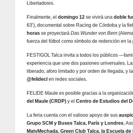
Libertadores.
Finalmente, el
domingo 12
se vivirá una
doble fu
63’), documental sobre Racing de Córdoba y la fieb
horas
se proyectará
Das Wunder von Bern
(Aleman
fuerza del fútbol como símbolo de redención en la
FESTIGOL Talca invita a todos los públicos —fami
experiencia que une dos pasiones universales. Las
liberado, aforo limitado y por orden de llegada, 
@felidecl
en redes sociales.
FELIDE Maule es posible gracias a la organizació
del Maule (CRDP)
y el
Centro de Estudios del 
La feria cuenta con el valioso apoyo de sus
auspi
Grupo SCM y Buses Talca, París y Londres
. As
MatyMechada, Green Club Talca, la Escuela de 